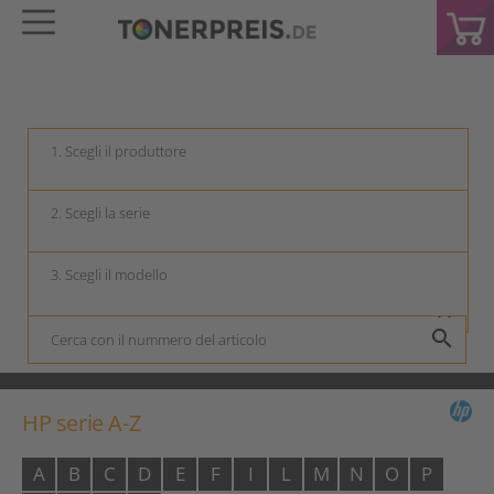
keyboard_arrow_down
keyboard_arrow_down
keyboard_arrow_down
search
HP serie A-Z
A
B
C
D
E
F
I
L
M
N
O
P