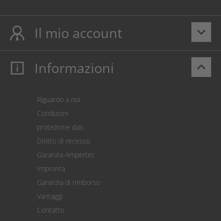
Il mio account
keyboard_arrow_down
Informazioni
keyboard_arrow_up
Il mio account
Login
Carrello prodotti
Riguardo a noi
Pagamento
Condizioni
Spedizione
protezione dati
Restituzione della merce
Diritto di recesso
Addebito diretto SEPA
Garanzia Ampertec
Calcolatore dei costi
Impronta
Impostazioni dei cookie
Garanzia di rimborso
Vantaggi
Contatto