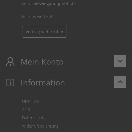
service@wiegand-gmbh.de
Mit uns werben!
Vertrag widerrufen
Mein Konto
keyboard_arrow_down
Information
keyboard_arrow_up
Mein Konto
Login
Warenkorb
Über uns
Zahlung
AGB
Versand
Datenschutz
Warenrücksendung
Widerrufsbelehrung
SEPA-Lastschrift