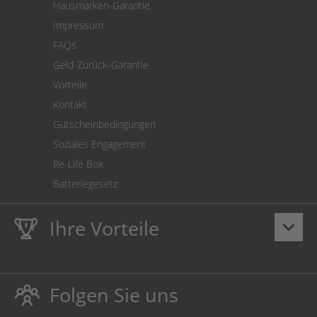
Hausmarken-Garantie
Versandkostenrechner
Impressum
Cookie Einstellungen
FAQs
Geld-Zurück-Garantie
Vorteile
Kontakt
Gutscheinbedingungen
Soziales Engagement
Re-Life Box
Batteriegesetz
Ihre Vorteile
keyboard_arrow_down
Lebenslange
Hausmarke Garantie
auf Toner und Tinte
schützt auch Ihren Drucker.
Folgen Sie uns
Umweltfreundlich dadurch Abfallvermeidung.