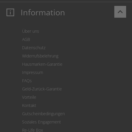
Information
keyboard_arrow_up
Mein Konto
Login
Warenkorb
Über uns
Zahlung
AGB
Versand
Datenschutz
Warenrücksendung
Widerrufsbelehrung
SEPA-Lastschrift
Hausmarken-Garantie
Versandkostenrechner
Impressum
Cookie Einstellungen
FAQs
Geld-Zurück-Garantie
Vorteile
Kontakt
Gutscheinbedingungen
Soziales Engagement
Re-Life Box