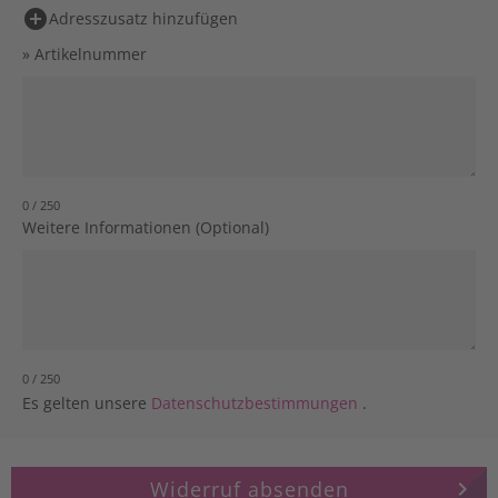
add_circle
Adresszusatz hinzufügen
» Artikelnummer
0 / 250
Weitere Informationen (Optional)
0 / 250
Es gelten unsere
Datenschutzbestimmungen
.
Widerruf absenden
keyboard_arrow_right