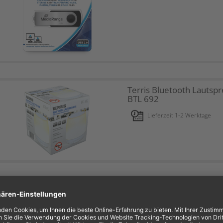
Terris Bluetooth Lautsp
BTL 692
Lieferzeit 1-2 Werktage
Melissa wiederaufladbar
Massagepistole
Lieferzeit 1-2 Werktage