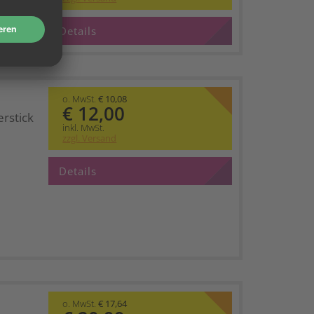
Details
o. MwSt.
€ 10,08
€ 12,00
rstick
inkl. MwSt.
zzgl. Versand
Details
o. MwSt.
€ 17,64