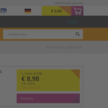
Geld-Zurück-Garantie
€ 0,00
LOGIN
search
36
Produkte gefunden
&
o. MwSt.
€ 7,55
€ 8,98
inkl. MwSt.
zzgl. Versand
Details