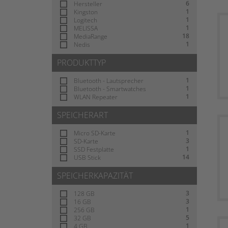
6
Hersteller
1
Kingston
1
Logitech
1
MELISSA
18
MediaRange
1
Nedis
PRODUKTTYP
1
Bluetooth - Lautsprecher
1
Bluetooth - Smartwatches
1
WLAN Repeater
SPEICHERART
1
Micro SD-Karte
3
SD-Karte
1
SSD Festplatte
14
USB Stick
SPEICHERKAPAZITÄT
3
128 GB
3
16 GB
1
256 GB
5
32 GB
1
4 GB