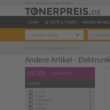
Über 1.000.000 zufriedene Kunden
HOME
TINTE & TONER
ANDERE ARTIKE
search
keyboard_arrow_down
Sie sind hier:
Startseite
»
Elektronik
Andere Artikel -
Elektroni
FILTER
- zurücksetzen
MARKE
1
Crucial
1
Einhell
1
FontaHome
3
Fontastic
2
Goobay