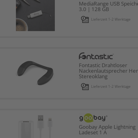
MediaRange USB Speiche
3.0 | 128 GB
Lieferzeit 1-2 Werktage
Fontastic Drahtloser
Nackenlautsprecher Her
Stereoklang
Lieferzeit 1-2 Werktage
Goobay Apple Lightning
Ladeset 1 A