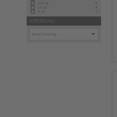
1
500 GB
4
64 GB
1
8 GB
SORTIERUNG