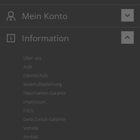
Mein Konto
keyboard_arrow_down
Information
keyboard_arrow_up
Mein Konto
Login
Warenkorb
Über uns
Zahlung
AGB
Versand
Datenschutz
Warenrücksendung
Widerrufsbelehrung
SEPA-Lastschrift
Hausmarken-Garantie
Versandkostenrechner
Impressum
Cookie Einstellungen
FAQs
Geld-Zurück-Garantie
Vorteile
Kontakt