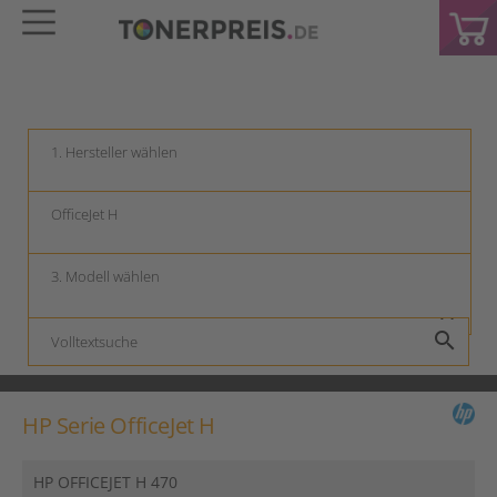
keyboard_arrow_down
keyboard_arrow_down
keyboard_arrow_down
search
HP Serie OfficeJet H
HP OFFICEJET H 470