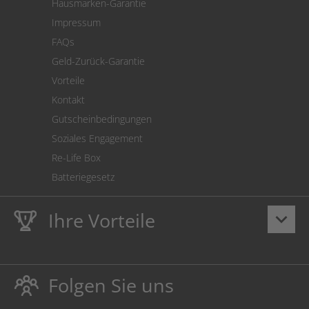
Hausmarken-Garantie
Versandkostenrechner
Impressum
Cookie Einstellungen
FAQs
Geld-Zurück-Garantie
Vorteile
Kontakt
Gutscheinbedingungen
Soziales Engagement
Re-Life Box
Batteriegesetz
Ihre Vorteile
keyboard_arrow_down
Lebenslange
Hausmarke Garantie
auf Toner und Tinte
schützt auch Ihren Drucker.
Folgen Sie uns
Umweltfreundlich dadurch Abfallvermeidung.