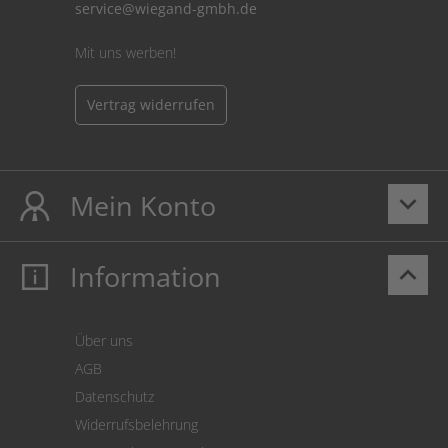
service@wiegand-gmbh.de
Mit uns werben!
Vertrag widerrufen
Mein Konto
keyboard_arrow_down
Information
keyboard_arrow_up
Mein Konto
Login
Warenkorb
Über uns
Zahlung
AGB
Versand
Datenschutz
Warenrücksendung
Widerrufsbelehrung
SEPA-Lastschrift