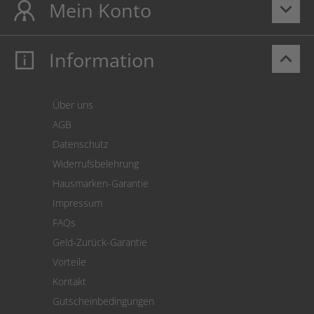
Mein Konto
keyboard_arrow_down
Information
keyboard_arrow_up
Mein Konto
Login
Warenkorb
Über uns
Zahlung
AGB
Versand
Datenschutz
Warenrücksendung
Widerrufsbelehrung
SEPA-Lastschrift
Hausmarken-Garantie
Versandkostenrechner
Impressum
Cookie Einstellungen
FAQs
Geld-Zurück-Garantie
Vorteile
Kontakt
Gutscheinbedingungen