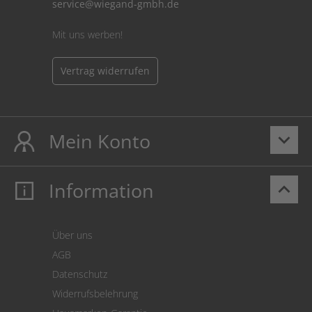
service@wiegand-gmbh.de
Mit uns werben!
Vertrag widerrufen
Mein Konto
keyboard_arrow_down
Information
keyboard_arrow_up
Mein Konto
Login
Warenkorb
Über uns
Zahlung
AGB
Versand
Datenschutz
Warenrücksendung
Widerrufsbelehrung
SEPA-Lastschrift