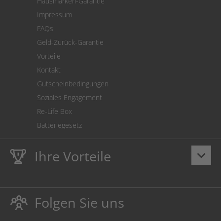
Hausmarken-Garantie
Versandkostenrechner
Impressum
Cookie Einstellungen
FAQs
Geld-Zurück-Garantie
Vorteile
Kontakt
Gutscheinbedingungen
Soziales Engagement
Re-Life Box
Batteriegesetz
Ihre Vorteile
keyboard_arrow_down
Lebenslange
Hausmarke Garantie
auf Toner und Tinte
schützt auch Ihren Drucker.
Folgen Sie uns
Umweltfreundlich dadurch Abfallvermeidung.