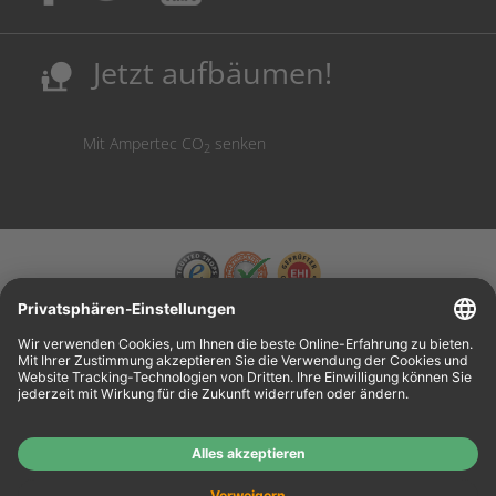
Sicherung deutscher Produktionsstandorte.
Kosten senken, Ressourcen schonen.
Jetzt aufbäumen!
nature_people
Mit Ampertec CO
senken
2