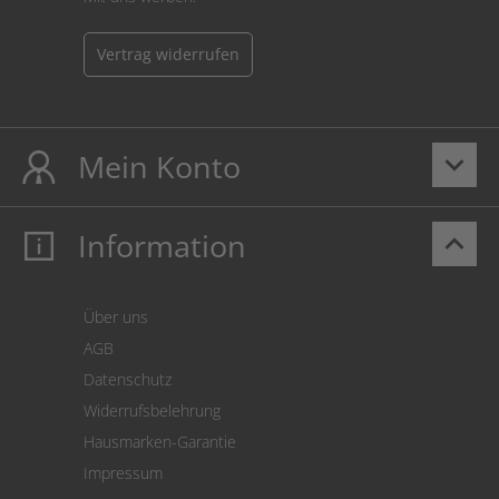
Vertrag widerrufen
Mein Konto
keyboard_arrow_down
Information
keyboard_arrow_up
Mein Konto
Login
Warenkorb
Über uns
Zahlung
AGB
Versand
Datenschutz
Warenrücksendung
Widerrufsbelehrung
SEPA-Lastschrift
Hausmarken-Garantie
Versandkostenrechner
Impressum
Cookie Einstellungen