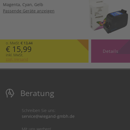
Magenta
,
Cyan
,
Gelb
Passende Geräte anzeigen
o. MwSt.
€ 13,44
€ 15,99
Details
inkl. MwSt.
zzgl. Versand
Beratung
Schreiben Sie uns:
service@wiegand-gmbh.de
Mit uns werben!