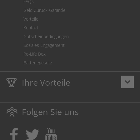
FAQs
Geld-Zurück-Garantie
Vorteile
Kontakt
Gutscheinbedingungen
Soziales Engagement
Re-Life Box
Batteriegesetz
Ihre Vorteile
keyboard_arrow_down
Lebenslange
Hausmarke Garantie
auf Toner und Tinte
schützt auch Ihren Drucker.
Folgen Sie uns
Umweltfreundlich dadurch Abfallvermeidung.
Kaufen Sie Tinte & Toner ruhig da, wo Ihre Kinder einen
Ausbildungsplatz bekommen!