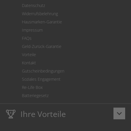
Versand
Datenschutz
Warenrücksendung
Widerrufsbelehrung
SEPA-Lastschrift
Hausmarken-Garantie
Versandkostenrechner
Impressum
Cookie Einstellungen
FAQs
Geld-Zurück-Garantie
Vorteile
Kontakt
Gutscheinbedingungen
Soziales Engagement
Re-Life Box
Batteriegesetz
Ihre Vorteile
keyboard_arrow_down