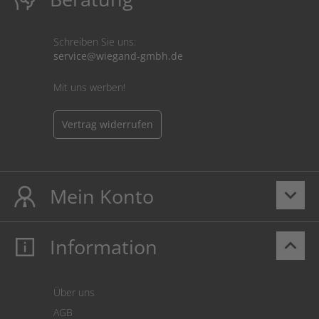
Schreiben Sie uns:
service@wiegand-gmbh.de
Mit uns werben!
Vertrag widerrufen
Mein Konto
keyboard_arrow_down
Information
keyboard_arrow_up
Mein Konto
Login
Warenkorb
Über uns
Zahlung
AGB