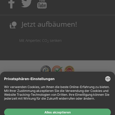
Ausbildungsplatz bekommen!
Sicherung deutscher Produktionsstandorte.
Kosten senken, Ressourcen schonen.
Jetzt aufbäumen!
nature_people
Mit Ampertec CO
senken
2