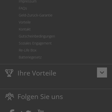
Impressum
Cookie Einstellungen
FAQs
Geld-Zurück-Garantie
Vorteile
Kontakt
Gutscheinbedingungen
Soziales Engagement
Re-Life Box
Batteriegesetz
Ihre Vorteile
keyboard_arrow_down
Lebenslange
Hausmarke Garantie
auf Toner und Tinte
schützt auch Ihren Drucker.
Folgen Sie uns
Umweltfreundlich dadurch Abfallvermeidung.
Kaufen Sie Tinte & Toner ruhig da, wo Ihre Kinder einen