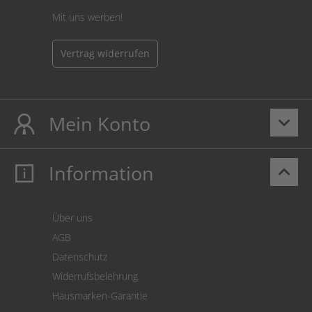
Mit uns werben!
Vertrag widerrufen
Mein Konto
keyboard_arrow_down
Information
keyboard_arrow_up
Mein Konto
Login
Warenkorb
Über uns
Zahlung
AGB
Versand
Datenschutz
Warenrücksendung
Widerrufsbelehrung
SEPA-Lastschrift
Hausmarken-Garantie
Versandkostenrechner