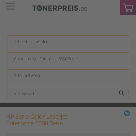
keyboard_arrow_down
keyboard_arrow_down
keyboard_arrow_down
search
HP Serie Color LaserJet
Enterprise 6000 Serie