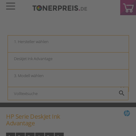
keyboard_arrow_down
keyboard_arrow_down
keyboard_arrow_down
search
HP Serie DeskJet Ink
Advantage