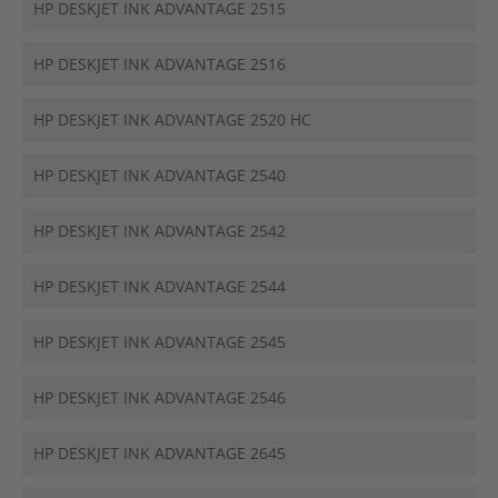
HP DESKJET INK ADVANTAGE 2515
HP DESKJET INK ADVANTAGE 2516
HP DESKJET INK ADVANTAGE 2520 HC
HP DESKJET INK ADVANTAGE 2540
HP DESKJET INK ADVANTAGE 2542
HP DESKJET INK ADVANTAGE 2544
HP DESKJET INK ADVANTAGE 2545
HP DESKJET INK ADVANTAGE 2546
HP DESKJET INK ADVANTAGE 2645