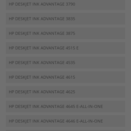
HP DESKJET INK ADVANTAGE 3790
HP DESKJET INK ADVANTAGE 3835
HP DESKJET INK ADVANTAGE 3875
HP DESKJET INK ADVANTAGE 4515 E
HP DESKJET INK ADVANTAGE 4535
HP DESKJET INK ADVANTAGE 4615
HP DESKJET INK ADVANTAGE 4625
HP DESKJET INK ADVANTAGE 4645 E-ALL-IN-ONE
HP DESKJET INK ADVANTAGE 4646 E-ALL-IN-ONE