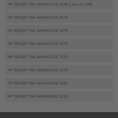
HP DESKJET INK ADVANTAGE 4648 E-ALL-IN-ONE
HP DESKJET INK ADVANTAGE 4675
HP DESKJET INK ADVANTAGE 5075
HP DESKJET INK ADVANTAGE 5275
HP DESKJET INK ADVANTAGE 5525
HP DESKJET INK ADVANTAGE 5575
HP DESKJET INK ADVANTAGE 5645
HP DESKJET INK ADVANTAGE 6525