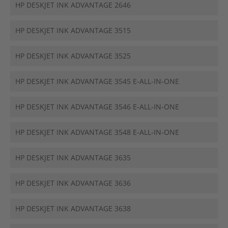
HP DESKJET INK ADVANTAGE 2646
HP DESKJET INK ADVANTAGE 3515
HP DESKJET INK ADVANTAGE 3525
HP DESKJET INK ADVANTAGE 3545 E-ALL-IN-ONE
HP DESKJET INK ADVANTAGE 3546 E-ALL-IN-ONE
HP DESKJET INK ADVANTAGE 3548 E-ALL-IN-ONE
HP DESKJET INK ADVANTAGE 3635
HP DESKJET INK ADVANTAGE 3636
HP DESKJET INK ADVANTAGE 3638