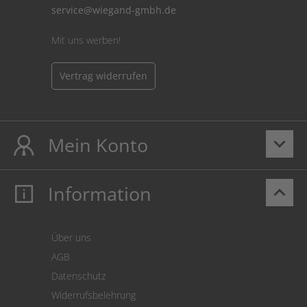
service@wiegand-gmbh.de
Mit uns werben!
Vertrag widerrufen
Mein Konto
keyboard_arrow_down
Information
keyboard_arrow_up
Mein Konto
Login
Warenkorb
Über uns
Zahlung
AGB
Versand
Datenschutz
Warenrücksendung
Widerrufsbelehrung
SEPA-Lastschrift