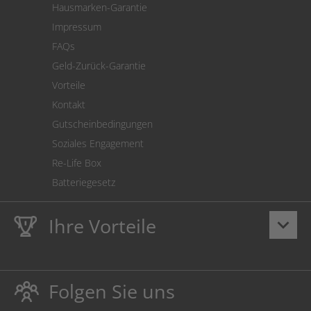
Hausmarken-Garantie
Versandkostenrechner
Impressum
Cookie Einstellungen
FAQs
Geld-Zurück-Garantie
Vorteile
Kontakt
Gutscheinbedingungen
Soziales Engagement
Re-Life Box
Batteriegesetz
Ihre Vorteile
keyboard_arrow_down
Lebenslange
Hausmarke Garantie
auf Toner und Tinte
schützt auch Ihren Drucker.
Folgen Sie uns
Umweltfreundlich dadurch Abfallvermeidung.