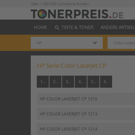
Über 1.000.000 zufriedene Kunden
HOME
TINTE & TONER
ANDERE ARTIKE
search
keyboard_arrow_down
HP Serie Color LaserJet CP
1..
2..
3..
4..
5..
6..
HP COLOR LASERJET CP 1210
HP COLOR LASERJET CP 1213
HP COLOR LASERJET CP 1214