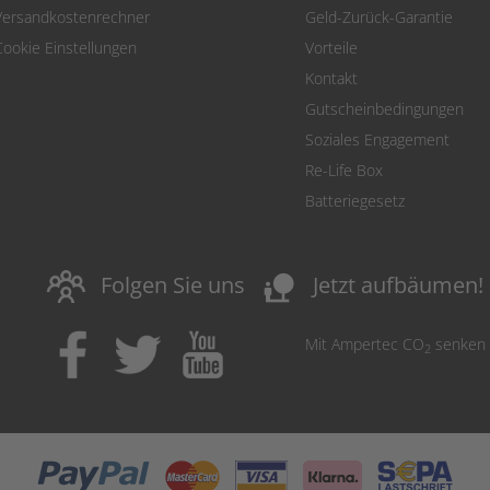
Versandkostenrechner
Geld-Zurück-Garantie
Cookie Einstellungen
Vorteile
Kontakt
Gutscheinbedingungen
Soziales Engagement
Re-Life Box
Batteriegesetz
nature_people
Folgen Sie uns
Jetzt aufbäumen!
Mit Ampertec CO
senken
2