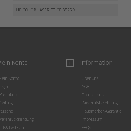
HP COLOR LASERJET CP 3525 X
ein Konto
Information
Mein Konto
Über uns
Login
AGB
Warenkorb
Datenschutz
Zahlung
Widerrufsbelehrung
Versand
Hausmarken-Garantie
Warenrücksendung
Impressum
SEPA-Lastschrift
FAQs