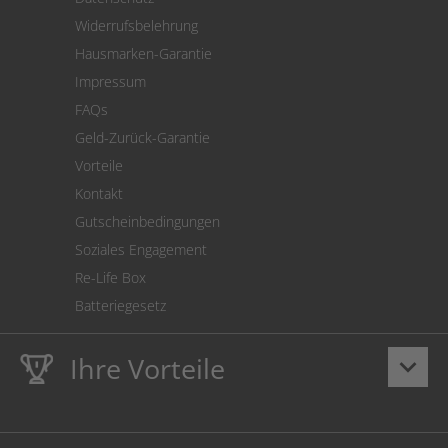
Warenrücksendung
Widerrufsbelehrung
SEPA-Lastschrift
Hausmarken-Garantie
Versandkostenrechner
Impressum
Cookie Einstellungen
FAQs
Geld-Zurück-Garantie
Vorteile
Kontakt
Gutscheinbedingungen
Soziales Engagement
Re-Life Box
Batteriegesetz
Ihre Vorteile
keyboard_arrow_down
Lebenslange
Hausmarke Garantie
auf Toner und Tinte