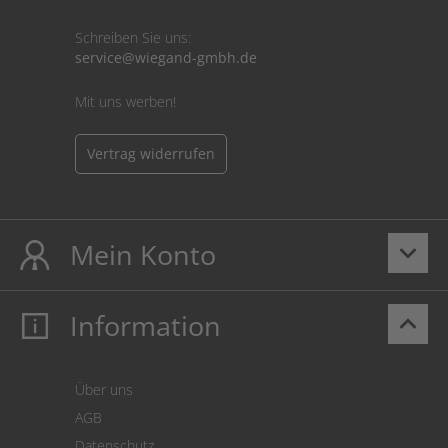
Schreiben Sie uns:
service@wiegand-gmbh.de
Mit uns werben!
Vertrag widerrufen
Mein Konto
keyboard_arrow_down
Information
keyboard_arrow_up
Mein Konto
Login
Warenkorb
Über uns
Zahlung
AGB
Versand
Datenschutz