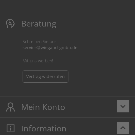
Beratung
Schreiben Sie uns:
service@wiegand-gmbh.de
Mit uns werben!
Vertrag widerrufen
Mein Konto
keyboard_arrow_down
Information
keyboard_arrow_up
Mein Konto
Login