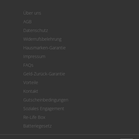
Warenkorb
Über uns
Zahlung
AGB
Versand
Datenschutz
Warenrücksendung
Widerrufsbelehrung
SEPA-Lastschrift
Hausmarken-Garantie
Versandkostenrechner
Impressum
Cookie Einstellungen
FAQs
Geld-Zurück-Garantie
Vorteile
Kontakt
Gutscheinbedingungen
Soziales Engagement
Re-Life Box
Batteriegesetz