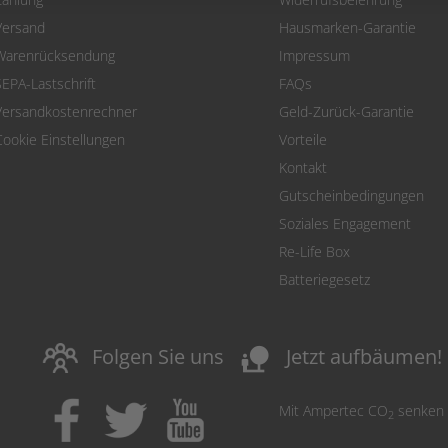
Versand
Hausmarken-Garantie
Warenrücksendung
Impressum
SEPA-Lastschrift
FAQs
Versandkostenrechner
Geld-Zurück-Garantie
Cookie Einstellungen
Vorteile
Kontakt
Gutscheinbedingungen
Soziales Engagement
Re-Life Box
Batteriegesetz
nature_people
Folgen Sie uns
Jetzt aufbäumen!
Mit Ampertec CO
senken
2