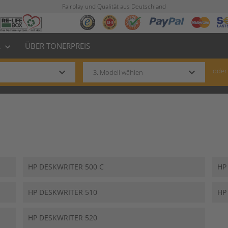
Fairplay und Qualität aus Deutschland
L
ÜBER TONERPREIS
keyboard_arrow_down
keyboard_arrow_down
keyboard_arrow_down
oder
HP DESKWRITER 500 C
HP
HP DESKWRITER 510
HP
HP DESKWRITER 520