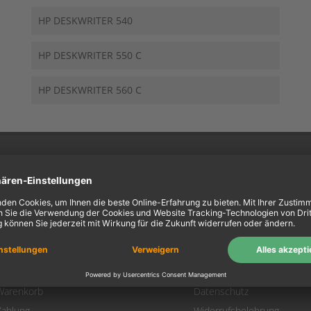
HP DESKWRITER 540
HP DESKWRITER 550 C
HP DESKWRITER 560 C
ein Konto
Information
Mein Konto
Über uns
Login
AGB
Warenkorb
Datenschutz
Zahlung
Widerrufsbelehrung