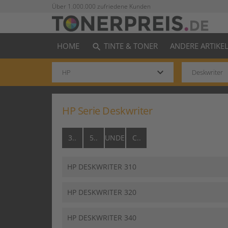
Über 1.000.000 zufriedene Kunden
HOME
TINTE & TONER
ANDERE ARTIKE
search
keyboard_arrow_down
HP Serie Deskwriter
3..
5..
UNDEFINED..
C..
HP DESKWRITER 310
HP DESKWRITER 320
HP DESKWRITER 340