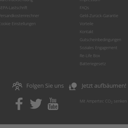
SEPA-Lastschrift
FAQs
Versandkostenrechner
Geld-Zurück-Garantie
Cookie Einstellungen
Vorteile
Kontakt
Gutscheinbedingungen
Soziales Engagement
Re-Life Box
Batteriegesetz
nature_people
Folgen Sie uns
Jetzt aufbäumen!
Mit Ampertec CO
senken
2