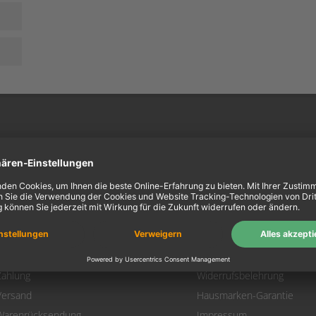
ein Konto
Information
Mein Konto
Über uns
Login
AGB
Warenkorb
Datenschutz
Zahlung
Widerrufsbelehrung
Versand
Hausmarken-Garantie
Warenrücksendung
Impressum