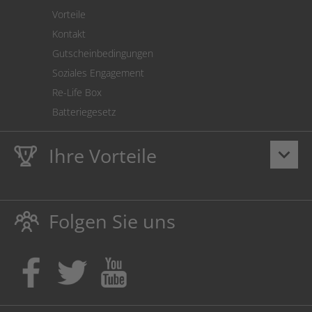
Vorteile
Kontakt
Gutscheinbedingungen
Soziales Engagement
Re-Life Box
Batteriegesetz
Ihre Vorteile
keyboard_arrow_down
Lebenslange
Hausmarke Garantie
auf Toner und Tinte
schützt auch Ihren Drucker.
Folgen Sie uns
Umweltfreundlich dadurch Abfallvermeidung.
Kaufen Sie Tinte & Toner ruhig da, wo Ihre Kinder einen
Ausbildungsplatz bekommen!
Sicherung deutscher Produktionsstandorte.