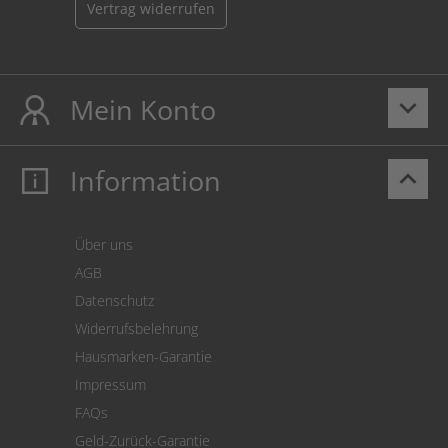
Vertrag widerrufen
Mein Konto
keyboard_arrow_down
Information
keyboard_arrow_up
Mein Konto
Login
Warenkorb
Über uns
Zahlung
AGB
Versand
Datenschutz
Warenrücksendung
Widerrufsbelehrung
SEPA-Lastschrift
Hausmarken-Garantie
Versandkostenrechner
Impressum
Cookie Einstellungen
FAQs
Geld-Zurück-Garantie