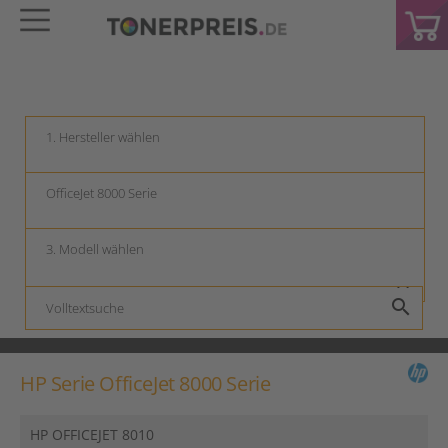
keyboard_arrow_down
keyboard_arrow_down
keyboard_arrow_down
search
HP Serie OfficeJet 8000 Serie
HP OFFICEJET 8010