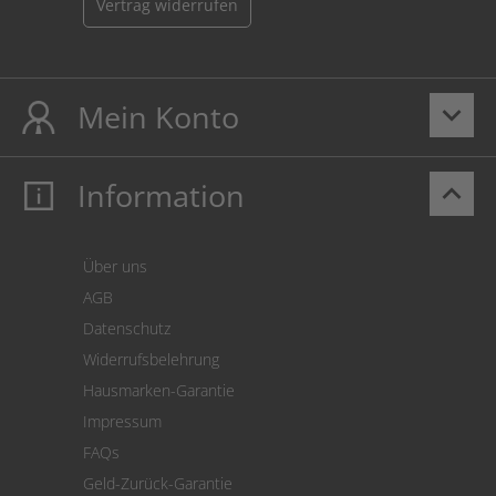
Vertrag widerrufen
Mein Konto
keyboard_arrow_down
Information
keyboard_arrow_up
Mein Konto
Login
Warenkorb
Über uns
Zahlung
AGB
Versand
Datenschutz
Warenrücksendung
Widerrufsbelehrung
SEPA-Lastschrift
Hausmarken-Garantie
Versandkostenrechner
Impressum
Cookie Einstellungen
FAQs
Geld-Zurück-Garantie