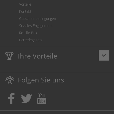
Vorteile
Kontakt
Gutscheinbedingungen
Soziales Engagement
Re-Life Box
Batteriegesetz
Ihre Vorteile
keyboard_arrow_down
Lebenslange
Hausmarke Garantie
auf Toner und Tinte
schützt auch Ihren Drucker.
Folgen Sie uns
Umweltfreundlich dadurch Abfallvermeidung.
Kaufen Sie Tinte & Toner ruhig da, wo Ihre Kinder einen
Ausbildungsplatz bekommen!
Sicherung deutscher Produktionsstandorte.