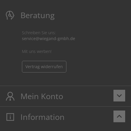
Beratung
Schreiben Sie uns:
service@wiegand-gmbh.de
Mit uns werben!
Vertrag widerrufen
Mein Konto
keyboard_arrow_down
Information
keyboard_arrow_up
Mein Konto
Login