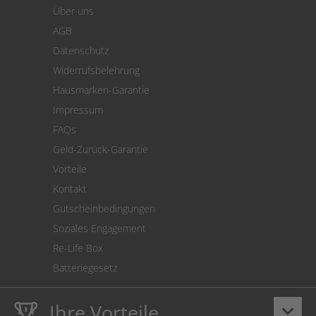
Warenkorb
Über uns
Zahlung
AGB
Versand
Datenschutz
Warenrücksendung
Widerrufsbelehrung
SEPA-Lastschrift
Hausmarken-Garantie
Versandkostenrechner
Impressum
Cookie Einstellungen
FAQs
Geld-Zurück-Garantie
Vorteile
Kontakt
Gutscheinbedingungen
Soziales Engagement
Re-Life Box
Batteriegesetz
Ihre Vorteile
keyboard_arrow_down