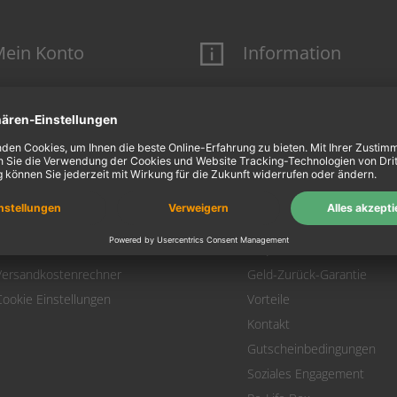
ein Konto
Information
Mein Konto
Über uns
Login
AGB
Warenkorb
Datenschutz
Zahlung
Widerrufsbelehrung
Versand
Hausmarken-Garantie
Warenrücksendung
Impressum
SEPA-Lastschrift
FAQs
Versandkostenrechner
Geld-Zurück-Garantie
Cookie Einstellungen
Vorteile
Kontakt
Gutscheinbedingungen
Soziales Engagement