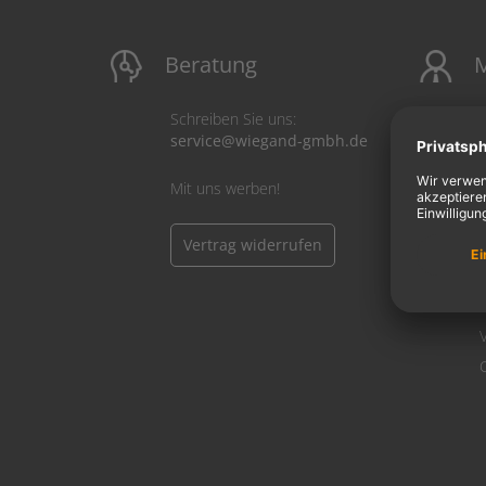
Beratung
M
Schreiben Sie uns:
service@wiegand-gmbh.de
Mit uns werben!
Vertrag widerrufen