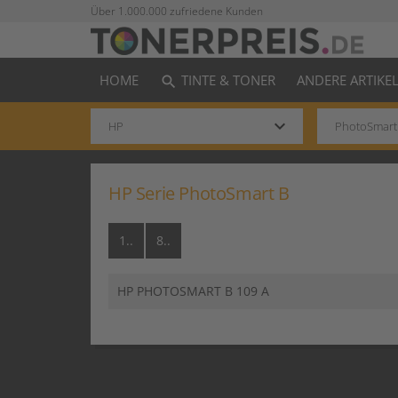
Über 1.000.000 zufriedene Kunden
HOME
TINTE & TONER
ANDERE ARTIKE
search
keyboard_arrow_down
HP Serie PhotoSmart B
1..
8..
HP PHOTOSMART B 109 A