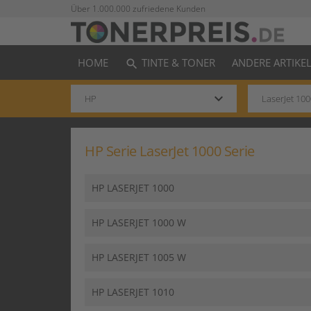
Über 1.000.000 zufriedene Kunden
HOME
TINTE & TONER
ANDERE ARTIKE
search
keyboard_arrow_down
HP Serie LaserJet 1000 Serie
HP LASERJET 1000
HP LASERJET 1000 W
HP LASERJET 1005 W
HP LASERJET 1010