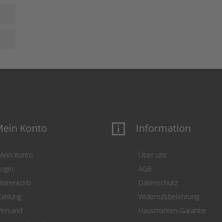
ein Konto
Information
Mein Konto
Über uns
Login
AGB
Warenkorb
Datenschutz
Zahlung
Widerrufsbelehrung
Versand
Hausmarken-Garantie