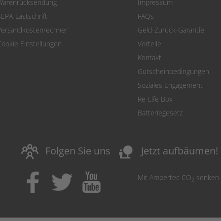
Warenrücksendung
Impressum
SEPA-Lastschrift
FAQs
Versandkostenrechner
Geld-Zurück-Garantie
Cookie Einstellungen
Vorteile
Kontakt
Gutscheinbedingungen
Soziales Engagement
Re-Life Box
Batteriegesetz
nature_people
Folgen Sie uns
Jetzt aufbäumen!
Mit Ampertec CO
senken
2