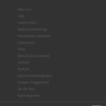
Warenkorb
Über uns
Zahlung
AGB
Versand
Datenschutz
Warenrücksendung
Widerrufsbelehrung
SEPA-Lastschrift
Hausmarken-Garantie
Versandkostenrechner
Impressum
Cookie Einstellungen
FAQs
Geld-Zurück-Garantie
Vorteile
Kontakt
Gutscheinbedingungen
Soziales Engagement
Re-Life Box
Batteriegesetz