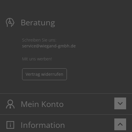
Beratung
Schreiben Sie uns:
service@wiegand-gmbh.de
Mit uns werben!
Vertrag widerrufen
Mein Konto
keyboard_arrow_down
Information
keyboard_arrow_up
Mein Konto
Login