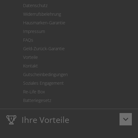
Versand
Datenschutz
Warenrücksendung
Widerrufsbelehrung
SEPA-Lastschrift
Hausmarken-Garantie
Versandkostenrechner
Impressum
Cookie Einstellungen
FAQs
Geld-Zurück-Garantie
Vorteile
Kontakt
Gutscheinbedingungen
Soziales Engagement
Re-Life Box
Batteriegesetz
Ihre Vorteile
keyboard_arrow_down