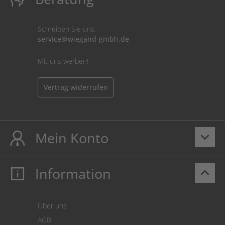
Schreiben Sie uns:
service@wiegand-gmbh.de
Mit uns werben!
Vertrag widerrufen
Mein Konto
keyboard_arrow_down
Information
keyboard_arrow_up
Mein Konto
Login
Warenkorb
Über uns
Zahlung
AGB