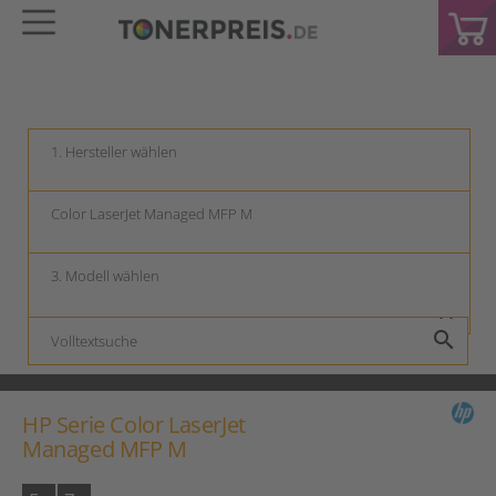
keyboard_arrow_down
keyboard_arrow_down
keyboard_arrow_down
search
HP Serie Color LaserJet
Managed MFP M