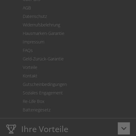
Zahlung
AGB
Versand
Datenschutz
Warenrücksendung
Widerrufsbelehrung
SEPA-Lastschrift
Hausmarken-Garantie
Versandkostenrechner
Impressum
Cookie Einstellungen
FAQs
Geld-Zurück-Garantie
Vorteile
Kontakt
Gutscheinbedingungen
Soziales Engagement
Re-Life Box
Batteriegesetz
Ihre Vorteile
keyboard_arrow_down