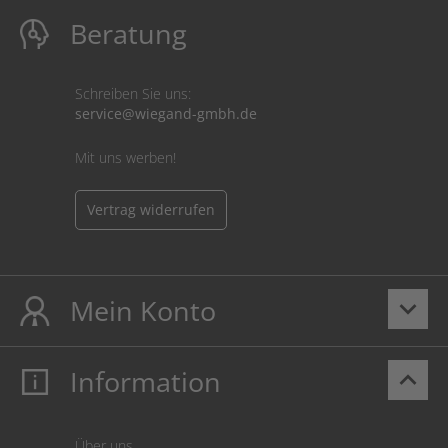
Beratung
Schreiben Sie uns:
service@wiegand-gmbh.de
Mit uns werben!
Vertrag widerrufen
Mein Konto
keyboard_arrow_down
Information
keyboard_arrow_up
Mein Konto
Login
Warenkorb
Über uns