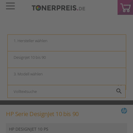
keyboard_arrow_down
keyboard_arrow_down
keyboard_arrow_down
search
HP Serie DesignJet 10 bis 90
HP DESIGNJET 10 PS