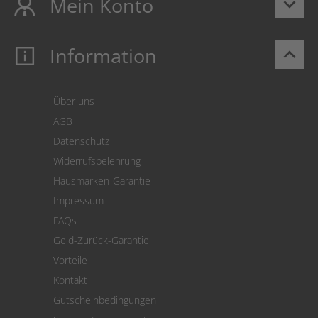
Mein Konto
keyboard_arrow_down
Information
keyboard_arrow_up
Mein Konto
Login
Warenkorb
Über uns
Zahlung
AGB
Versand
Datenschutz
Warenrücksendung
Widerrufsbelehrung
SEPA-Lastschrift
Hausmarken-Garantie
Versandkostenrechner
Impressum
Cookie Einstellungen
FAQs
Geld-Zurück-Garantie
Vorteile
Kontakt
Gutscheinbedingungen