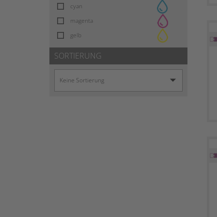
cyan
magenta
gelb
SORTIERUNG