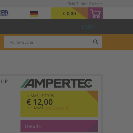
Geld-Zurück-Garantie
€ 0,00
LOGIN
search
t HP
o. MwSt. € 10,08
€ 12,00
inkl. MwSt.
zzgl. Versand
Details