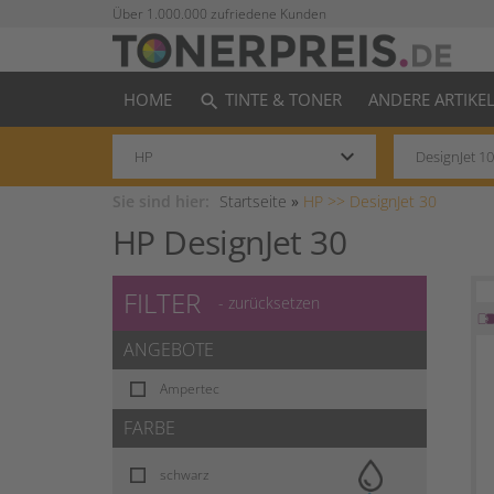
Über 1.000.000 zufriedene Kunden
HOME
TINTE & TONER
ANDERE ARTIKE
search
keyboard_arrow_down
Sie sind hier:
Startseite
»
HP >>
DesignJet 30
HP DesignJet 30
FILTER
- zurücksetzen
ANGEBOTE
Ampertec
FARBE
schwarz