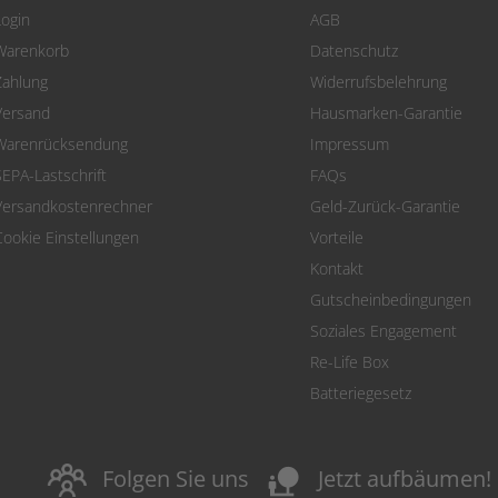
Login
AGB
Warenkorb
Datenschutz
Zahlung
Widerrufsbelehrung
Versand
Hausmarken-Garantie
Warenrücksendung
Impressum
SEPA-Lastschrift
FAQs
Versandkostenrechner
Geld-Zurück-Garantie
Cookie Einstellungen
Vorteile
Kontakt
Gutscheinbedingungen
Soziales Engagement
Re-Life Box
Batteriegesetz
nature_people
Folgen Sie uns
Jetzt aufbäumen!