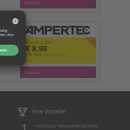
Details
t HP
o. MwSt. € 7,55
€ 8,98
inkl. MwSt.
zzgl. Versand
Details
Ihre Vorteile
Lebenslange
Hausmarke Garantie