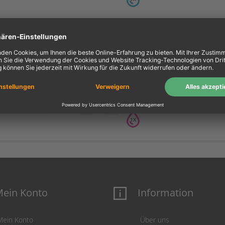
Kompatible Tinte ersetz
C9426A 85 magenta
magenta
1X
ein Konto
Information
Mein Konto
Über uns