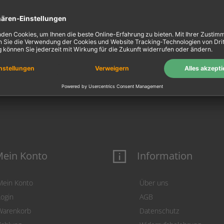
ein Konto
Information
Mein Konto
Über uns
Login
AGB
Warenkorb
Datenschutz