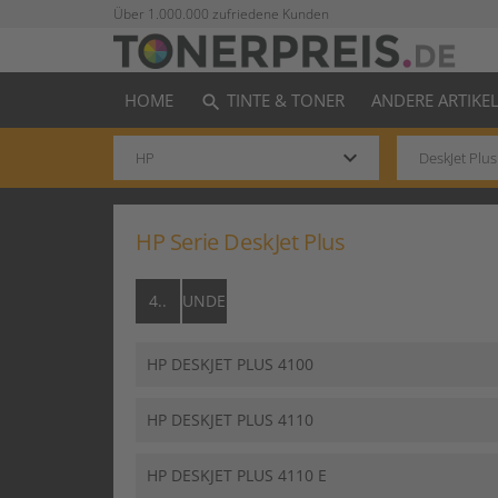
Über 1.000.000 zufriedene Kunden
HOME
TINTE & TONER
ANDERE ARTIKE
search
keyboard_arrow_down
HP Serie DeskJet Plus
4..
UNDEFINED..
HP DESKJET PLUS 4100
HP DESKJET PLUS 4110
HP DESKJET PLUS 4110 E