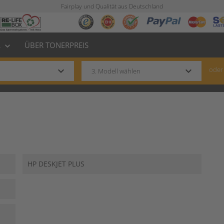
Fairplay und Qualität aus Deutschland
L
ÜBER TONERPREIS
keyboard_arrow_down
keyboard_arrow_down
keyboard_arrow_down
oder
HP DESKJET PLUS