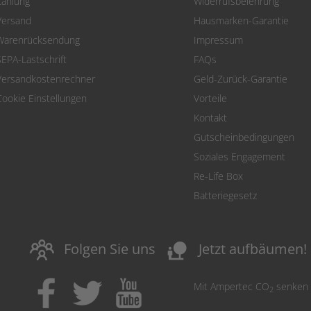
Zahlung
Widerrufsbelehrung
Versand
Hausmarken-Garantie
Warenrücksendung
Impressum
SEPA-Lastschrift
FAQs
Versandkostenrechner
Geld-Zurück-Garantie
Cookie Einstellungen
Vorteile
Kontakt
Gutscheinbedingungen
Soziales Engagement
Re-Life Box
Batteriegesetz
nature_people
Folgen Sie uns
Jetzt aufbäumen!
Mit Ampertec CO
senken
2