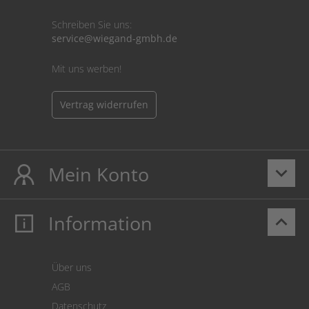
Schreiben Sie uns:
service@wiegand-gmbh.de
Mit uns werben!
Vertrag widerrufen
Mein Konto
keyboard_arrow_down
Information
keyboard_arrow_up
Mein Konto
Login
Warenkorb
Über uns
Zahlung
AGB
Versand
Datenschutz