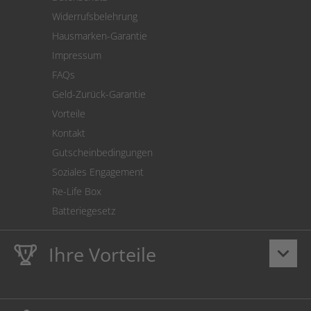
Warenrücksendung
Widerrufsbelehrung
SEPA-Lastschrift
Hausmarken-Garantie
Versandkostenrechner
Impressum
Cookie Einstellungen
FAQs
Geld-Zurück-Garantie
Vorteile
Kontakt
Gutscheinbedingungen
Soziales Engagement
Re-Life Box
Batteriegesetz
Ihre Vorteile
keyboard_arrow_down
Lebenslange
Hausmarke Garantie
auf Toner und Tinte
schützt auch Ihren Drucker.