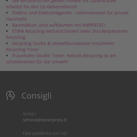
Die verräterischen gelben Punkte: Ihr Laserdrucker
arbeitet für den US-Geheimdienst!
Elektro- und Elektronikgeräte – Informationen für private
Haushalte
Baumaktion: Jetzt aufbäumen mit AMPERTEC!
ETIRA Recycling-Verband fordert mehr Druckerpatronen-
Recycling
Recycling-Studie & Umweltbundesamt empfehlen
Recycling-Toner
Fraunhofer-Studie: Toner- Rebuilt-Recycling ist am
schonendsten für die Umwelt!
Consigli
Scrivici:
service@tonerpreis.it
Fate pubblicità con noi!