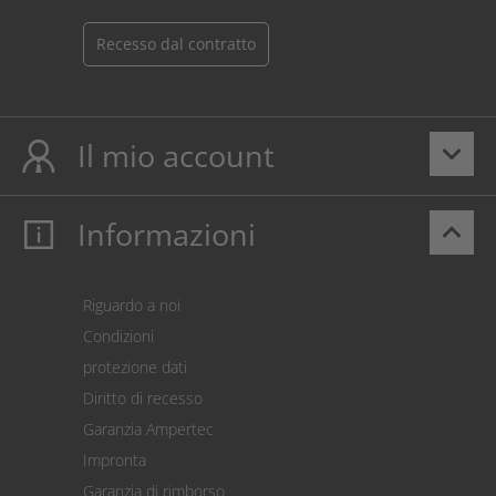
Recesso dal contratto
Il mio account
keyboard_arrow_down
Informazioni
keyboard_arrow_up
Il mio account
Login
Carrello prodotti
Riguardo a noi
Pagamento
Condizioni
Spedizione
protezione dati
Restituzione della merce
Diritto di recesso
Addebito diretto SEPA
Garanzia Ampertec
Calcolatore dei costi
Impronta
Impostazioni dei cookie
Garanzia di rimborso