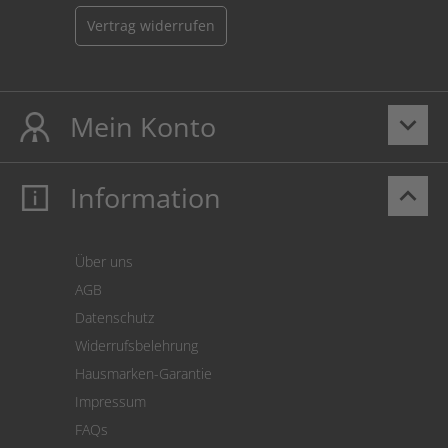
Vertrag widerrufen
Mein Konto
keyboard_arrow_down
Information
keyboard_arrow_up
Mein Konto
Login
Warenkorb
Über uns
Zahlung
AGB
Versand
Datenschutz
Warenrücksendung
Widerrufsbelehrung
SEPA-Lastschrift
Hausmarken-Garantie
Versandkostenrechner
Impressum
Cookie Einstellungen
FAQs