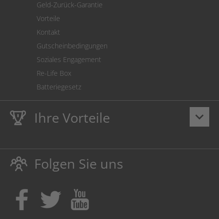
Geld-Zurück-Garantie
Vorteile
Kontakt
Gutscheinbedingungen
Soziales Engagement
Re-Life Box
Batteriegesetz
Ihre Vorteile
keyboard_arrow_down
Lebenslange
Hausmarke Garantie
auf Toner und Tinte
schützt auch Ihren Drucker.
Folgen Sie uns
Umweltfreundlich dadurch Abfallvermeidung.
Kaufen Sie Tinte & Toner ruhig da, wo Ihre Kinder einen
Ausbildungsplatz bekommen!
Sicherung deutscher Produktionsstandorte.