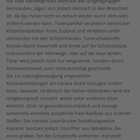
hat zwar Partikelgrößen oberhalb des lungengängigen
Feinstaubes, lagert sich jedoch dennoch in den Bronchien
ab, da das Pulver nicht so einfach wieder durch Abhusten
entfernt werden kann. Tonerpartikel verändern bereits bei
Körpertemperatur ihren Zustand und verkleben unter
Umständen mit den Schleimhäuten. Tonerschadstoffe
können damit dauerhaft und direkt auf die Schleimhäute,
insbesondere der Atemwege, oder auf die Haut wirken.
Toner wird jedoch nicht nur eingeatmet, sondern durch
Kontaminationen auch unbeabsichtigt geschluckt.
Die zur Ladungserzeugung eingesetzten
Koronaentladungen am Corona-Draht erzeugen zudem
Ozon. Genauer: Im Bereich der hohen Feldstärken wird die
Umgebungsluft ionisiert, wobei unter anderem Ozon
entsteht. Ozon ist gesundheitsschädlich und erzeugt
seinerseits ebenfalls schädliche freie Radikale aus anderen
Stoffen. Die meisten Laserdrucker beziehungsweise
Kopierer besitzen jedoch Ozonfilter aus Aktivkohle, die
einen großen Teil der Schadstoffe entfernen. Komplett