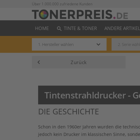
Über 1.000.000 zufriedene Kunden
HOME
TINTE & TONER
ANDERE ARTIKE
search
keyboard_arrow_down
keyboard_arrow_left
Zurück
Tintenstrahldrucker - 
DIE GESCHICHTE
Schon in den 1960er Jahren wurden die technisch
jedoch kein Drucker im klassischen Sinne, sond