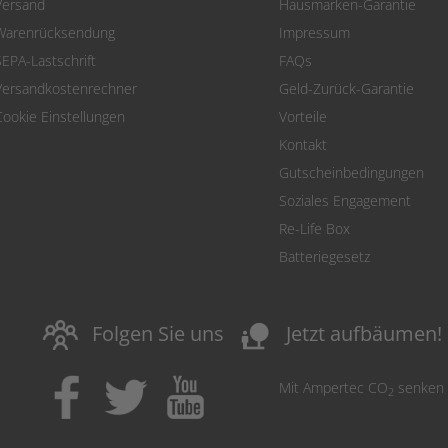
Versand
Hausmarken-Garantie
Warenrücksendung
Impressum
SEPA-Lastschrift
FAQs
Versandkostenrechner
Geld-Zurück-Garantie
Cookie Einstellungen
Vorteile
Kontakt
Gutscheinbedingungen
Soziales Engagement
Re-Life Box
Batteriegesetz
nature_people
Folgen Sie uns
Jetzt aufbäumen!
Mit Ampertec CO
senken
2