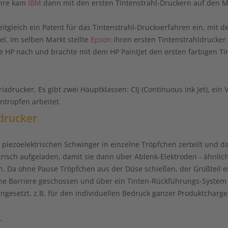
ahre kam
IBM
dann mit den ersten Tintenstrahl-Druckern auf den Ma
itgleich ein Patent für das Tintenstrahl-Druckverfahren ein, mit 
l. Im selben Markt stellte
Epson
ihren ersten Tintenstrahldrucker 
e HP nach und brachte mit dem HP PaintJet den ersten farbigen Ti
xdrucker, Es gibt zwei Hauptklassen: CIJ (Continuous Ink Jet), ein
tropfen arbeitet.
ldrucker
m piezoelektrischen Schwinger in einzelne Tröpfchen zerteilt und 
risch aufgeladen, damit sie dann über Ablenk-Elektroden - ähnlich
 Da ohne Pause Tröpfchen aus der Düse schießen, der Großteil ei
ine Barriere geschossen und über ein Tinten-Rückführungs-System 
l eingesetzt, z.B. für den individuellen Bedruck ganzer Produktcha
r