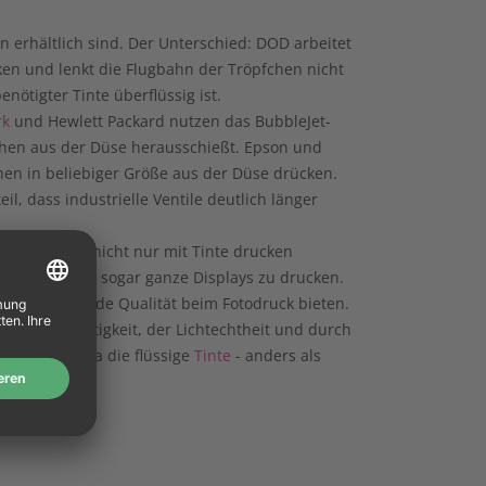
 erhältlich sind. Der Unterschied: DOD arbeitet
n und lenkt die Flugbahn der Tröpfchen nicht
ötigter Tinte überflüssig ist.
rk
und Hewlett Packard nutzen das
BubbleJet-
chen aus der Düse herausschießt. Epson und
hen in beliebiger Größe aus der Düse drücken.
l, dass industrielle Ventile deutlich länger
il, dass sie nicht nur mit Tinte drucken
D-Chips) oder sogar ganze Displays zu drucken.
d hervorragende Qualität beim Fotodruck bieten.
er Wasserfestigkeit, der Lichtechtheit und durch
Papiers
an, da die flüssige
Tinte
- anders als