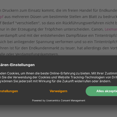
en Druckern zum Einsatz kommt, die im freien Handel für Endkunden
pf
aus mehreren Düsen um bestimmte Stellen am Blatt zu bedrucke
 Bedarf "verschießen", so dass ein Rückführungsverfahren nicht ben
h nur in der Erzeugung der Tröpfchen unterscheiden. Canon,
Lexma
e verdampft und mit der entstehenden Dampfblase ein Tintentröpf
 sich bei anliegender Spannung verformen und so ein Tintentröpfc
ahren ist für den Endkundenmarkt zu teuer, hat allerdings den Vortei
stalle oder Verdampfungskammern.
ustrie als auch im Heimgebrauch und im Büro. Sie haben den Vorte
onische Schaltungen, Wachs, Lot, Polymere (z.B. für druckbare RFI
dass sie günstig in der Herstellung und im Endkundenpreis sind un
drucker
-Technik haben sie jedoch bei der Druckgeschwindigkeit, d
 kommt es beim Tintendruck wesentlich mehr auf die Qualität des