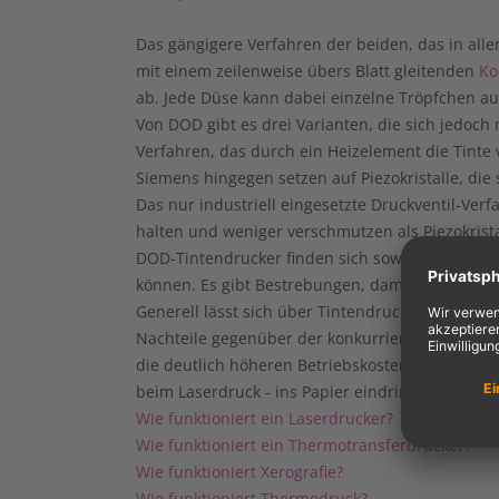
Das gängigere Verfahren der beiden, das in all
mit einem zeilenweise übers Blatt gleitenden
Ko
ab. Jede Düse kann dabei einzelne Tröpfchen auf
Von DOD gibt es drei Varianten, die sich jedoc
Verfahren
, das durch ein Heizelement die Tint
Siemens hingegen setzen auf
Piezokristalle
, die
Das nur industriell eingesetzte Druckventil-Verf
halten und weniger verschmutzen als Piezokri
DOD-Tintendrucker finden sich sowohl in der Ind
können. Es gibt Bestrebungen, damit auch elektr
Generell lässt sich über Tintendrucker sagen, 
Nachteile gegenüber der konkurrierenden
Laser
die deutlich höheren Betriebskosten. Außerdem
beim Laserdruck - ins Papier eindringt.
Wie funktioniert ein Laserdrucker?
Wie funktioniert ein Thermotransferdrucker?
Wie funktioniert Xerografie?
Wie funktioniert Thermodruck?