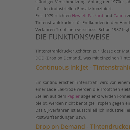
ständiger Verschmutzung. Anfang der 1970er J
für den industriellen Einsatz konzipiert.
Erst 1979 reichten
Hewlett Packard
und
Canon
ze
Tintenstrahldrucker für Endkunden in den Hande
Verfahren Tröpfchen verschoss. Schon 1987 legt
DIE FUNKTIONSWEISE
Tintenstrahldrucker gehören zur Klasse der Matri
DOD (Drop on Demand), was mit einzelnen Tinten
Continuous Ink Jet - Tintenstrah
Ein kontinuierlicher Tintenstrahl wird von eine
einer Lade-Elektrode werden die Tröpfchen elekt
Stellen auf dem
Papier
abgelenkt werden können.
bleibt, werden nicht benötigte Tropfen gegen e
Das CIJ-Verfahren ist ausschließlich industriel
Postwurfsendungen usw).
Drop on Demand - Tintendrucke