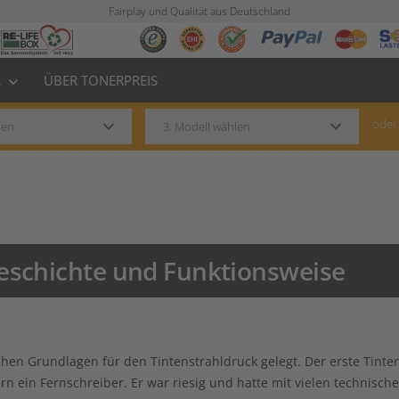
Fairplay und Qualität aus Deutschland
L
ÜBER TONERPREIS
keyboard_arrow_down
keyboard_arrow_down
keyboard_arrow_down
oder
Geschichte und Funktionsweise
en Grundlagen für den Tintenstrahldruck gelegt. Der erste Tinten
ern ein Fernschreiber. Er war riesig und hatte mit vielen technis