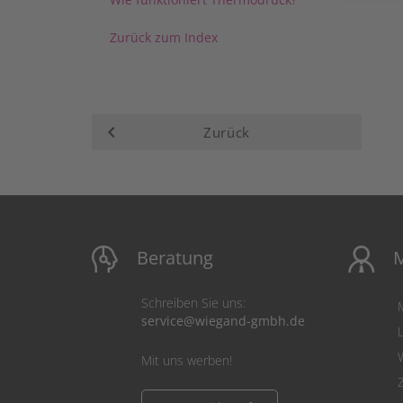
Zurück zum Index
keyboard_arrow_left
Zurück
Beratung
M
Schreiben Sie uns:
service@wiegand-gmbh.de
Mit uns werben!