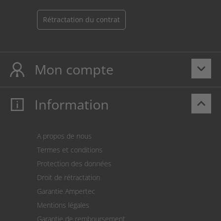
Rétractation du contrat
Mon compte
keyboard_arrow_down
Information
keyboard_arrow_up
Mon compte
S’identifier
Panier
A propos de nous
Paiement
Termes et conditions
Expédition
Protection des données
Retour des marchandises
Droit de rétractation
Prélèvement SEPA
Garantie Ampertec
Le calculateur des frais de port
Mentions légales
Paramètres des cookies
Garantie de remboursement