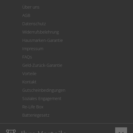
Warenkorb
Über uns
Zahlung
AGB
Versand
Datenschutz
Warenrücksendung
Widerrufsbelehrung
SEPA-Lastschrift
Hausmarken-Garantie
Versandkostenrechner
Impressum
Cookie Einstellungen
FAQs
Geld-Zurück-Garantie
Vorteile
Kontakt
Gutscheinbedingungen
Soziales Engagement
Re-Life Box
Batteriegesetz