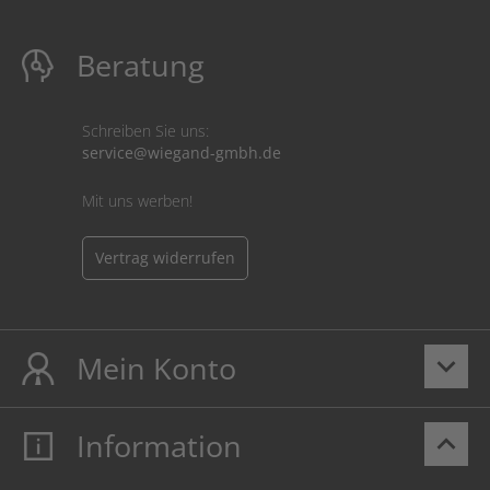
Beratung
Schreiben Sie uns:
service@wiegand-gmbh.de
Mit uns werben!
Vertrag widerrufen
Mein Konto
keyboard_arrow_down
Information
keyboard_arrow_up
Mein Konto
Login