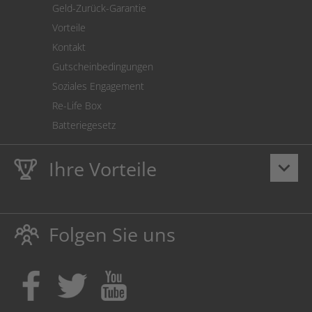
Geld-Zurück-Garantie
Vorteile
Kontakt
Gutscheinbedingungen
Soziales Engagement
Re-Life Box
Batteriegesetz
Ihre Vorteile
keyboard_arrow_down
Lebenslange
Hausmarke Garantie
auf Toner und Tinte
schützt auch Ihren Drucker.
Folgen Sie uns
Umweltfreundlich dadurch Abfallvermeidung.
Kaufen Sie Tinte & Toner ruhig da, wo Ihre Kinder einen
Ausbildungsplatz bekommen!
Sicherung deutscher Produktionsstandorte.