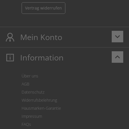
Vertrag widerrufen
Mein Konto
keyboard_arrow_down
Information
keyboard_arrow_up
Mein Konto
Login
Warenkorb
Über uns
Zahlung
AGB
Versand
Datenschutz
Warenrücksendung
Widerrufsbelehrung
SEPA-Lastschrift
Hausmarken-Garantie
Versandkostenrechner
Impressum
Cookie Einstellungen
FAQs