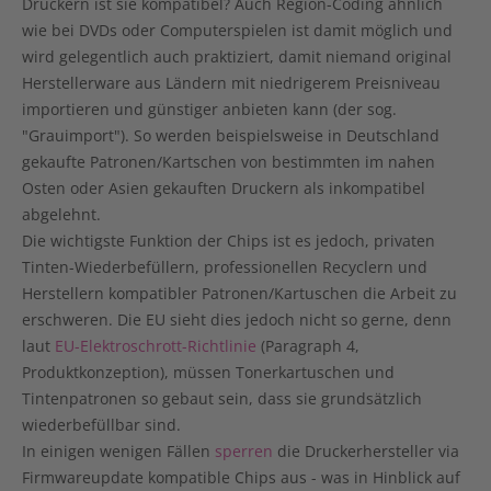
Druckern ist sie kompatibel? Auch Region-Coding ähnlich
wie bei DVDs oder Computerspielen ist damit möglich und
wird gelegentlich auch praktiziert, damit niemand original
Herstellerware aus Ländern mit niedrigerem Preisniveau
importieren und günstiger anbieten kann (der sog.
"Grauimport"). So werden beispielsweise in Deutschland
gekaufte Patronen/Kartschen von bestimmten im nahen
Osten oder Asien gekauften Druckern als inkompatibel
abgelehnt.
Die wichtigste Funktion der Chips ist es jedoch, privaten
Tinten-Wiederbefüllern, professionellen Recyclern und
Herstellern kompatibler Patronen/Kartuschen die Arbeit zu
erschweren. Die EU sieht dies jedoch nicht so gerne, denn
laut
EU-Elektroschrott-Richtlinie
(Paragraph 4,
Produktkonzeption), müssen Tonerkartuschen und
Tintenpatronen so gebaut sein, dass sie grundsätzlich
wiederbefüllbar sind.
In einigen wenigen Fällen
sperren
die Druckerhersteller via
Firmwareupdate kompatible Chips aus - was in Hinblick auf