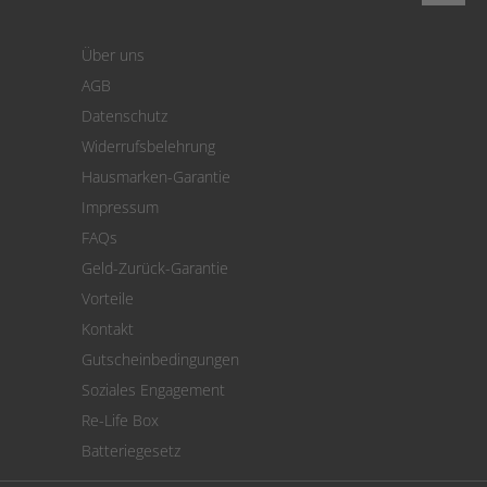
Login
Warenkorb
Über uns
Zahlung
AGB
Versand
Datenschutz
Warenrücksendung
Widerrufsbelehrung
SEPA-Lastschrift
Hausmarken-Garantie
Versandkostenrechner
Impressum
Cookie Einstellungen
FAQs
Geld-Zurück-Garantie
Vorteile
Kontakt
Gutscheinbedingungen
Soziales Engagement
Re-Life Box
Batteriegesetz