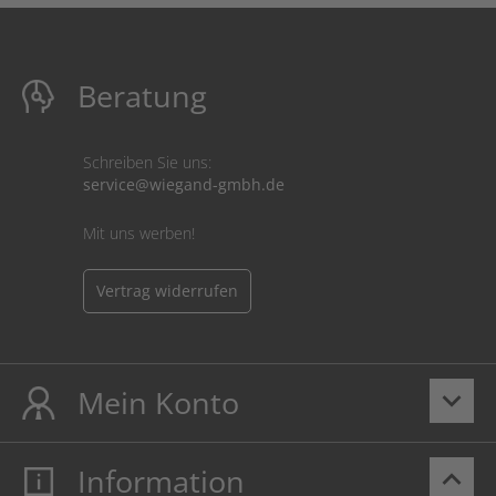
Beratung
Schreiben Sie uns:
service@wiegand-gmbh.de
Mit uns werben!
Vertrag widerrufen
Mein Konto
keyboard_arrow_down
Information
keyboard_arrow_up
Mein Konto