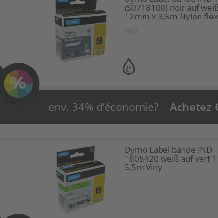
(S0718100) noir auf wei
12mm x 3,5m Nylon flex
noir
1X
env. 34% d’économie?
Achetez
Dymo Label bande IND
1805420 weiß auf vert
5,5m Vinyl