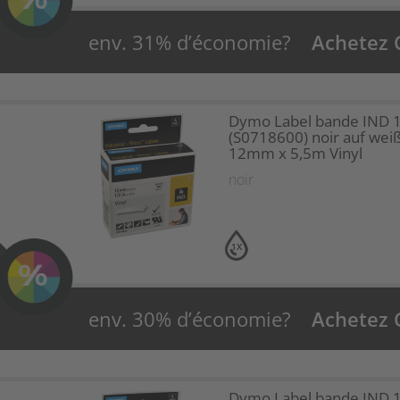
env. 31% d’économie?
Achetez
Dymo Label bande IND 
(S0718600) noir auf wei
12mm x 5,5m Vinyl
noir
1X
env. 30% d’économie?
Achetez
Dymo Label bande IND 