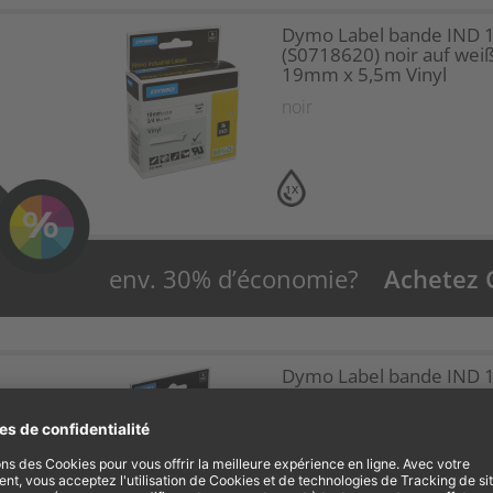
Dymo Label bande IND 
(S0718620) noir auf wei
19mm x 5,5m Vinyl
noir
1X
env. 30% d’économie?
Achetez
Dymo Label bande IND 
(S0718080) noir auf jaun
12mm x 3,5m Nylon flex
noir