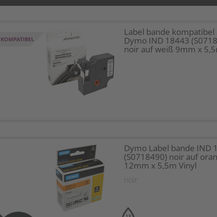
Label bande kompatibel 
Dymo IND 18443 (S0718
noir auf weiß 9mm x 5,5
Dymo Label bande IND 
(S0718490) noir auf ora
12mm x 5,5m Vinyl
noir
1X