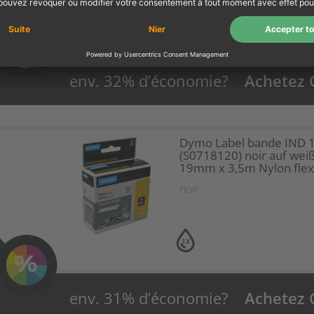
1X
env. 32% d’économie?
Achetez
Dymo Label bande IND 
(S0718120) noir auf wei
19mm x 3,5m Nylon flex
noir
1X
env. 31% d’économie?
Achetez