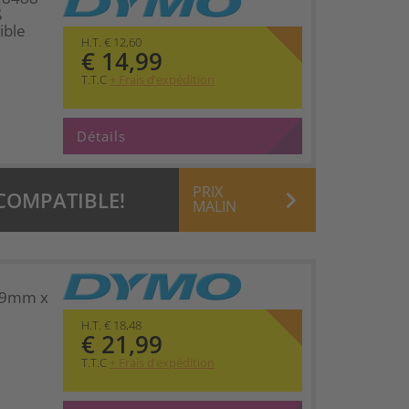
ß
ible
H.T. € 12,60
€ 14,99
T.T.C
+ Frais d’expédition
Détails
PRIX
keyboard_arrow_right
 COMPATIBLE!
MALIN
 19mm x
H.T. € 18,48
€ 21,99
T.T.C
+ Frais d’expédition