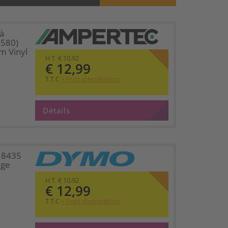
à
580)
m Vinyl
H.T. € 10,92
€ 12,99
T.T.C
+ Frais d’expédition
Détails
18435
nge
H.T. € 10,92
€ 12,99
T.T.C
+ Frais d’expédition