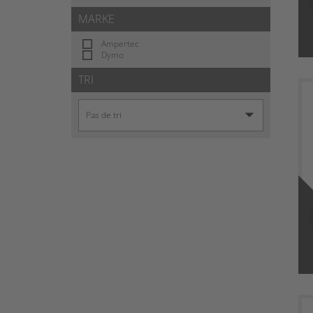
MARKE
Ampertec
Dymo
TRI