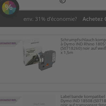
env. 31% d’économie?
Achetez
Schrumpfschlauch kompa
à Dymo IND Rhino 1805
(S0718260) noir auf we
x 1,5m
Label bande kompatibel 
Dymo IND 18508 (S0718
noir auf transparent 9m