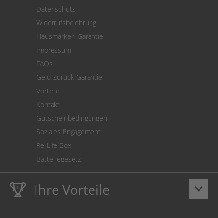
Versand
Datenschutz
Warenrücksendung
Widerrufsbelehrung
SEPA-Lastschrift
Hausmarken-Garantie
Versandkostenrechner
Impressum
Cookie Einstellungen
FAQs
Geld-Zurück-Garantie
Vorteile
Kontakt
Gutscheinbedingungen
Soziales Engagement
Re-Life Box
Batteriegesetz
Ihre Vorteile
keyboard_arrow_down