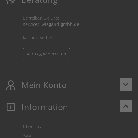
Schreiben Sie uns:
service@wiegand-gmbh.de
Mit uns werben!
Vertrag widerrufen
Mein Konto
keyboard_arrow_down
Information
keyboard_arrow_up
Mein Konto
Login
Warenkorb
Über uns
Zahlung
AGB