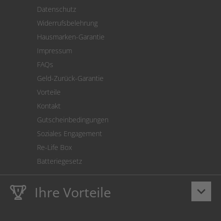
Versand
Datenschutz
Warenrücksendung
Widerrufsbelehrung
SEPA-Lastschrift
Hausmarken-Garantie
Versandkostenrechner
Impressum
Cookie Einstellungen
FAQs
Geld-Zurück-Garantie
Vorteile
Kontakt
Gutscheinbedingungen
Soziales Engagement
Re-Life Box
Batteriegesetz
Ihre Vorteile
keyboard_arrow_down