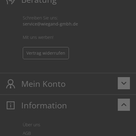
Schreiben Sie uns:
service@wiegand-gmbh.de
Mit uns werben!
Vertrag widerrufen
Mein Konto
keyboard_arrow_down
Information
keyboard_arrow_up
Mein Konto
Login
Warenkorb
Über uns
Zahlung
AGB