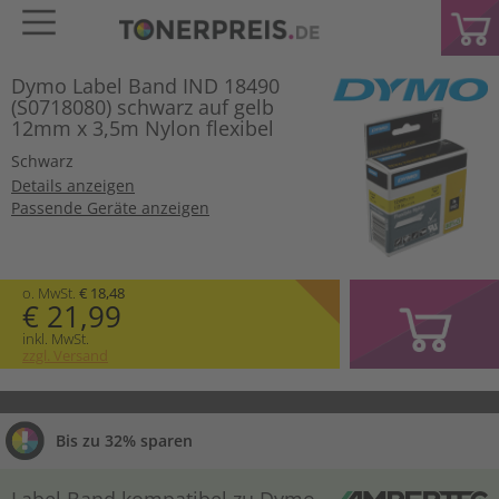
Dymo Label Band IND 18490
(S0718080) schwarz auf gelb
12mm x 3,5m Nylon flexibel
Schwarz
Details anzeigen
Passende Geräte anzeigen
o. MwSt.
€ 18,48
€ 21,99
inkl. MwSt.
zzgl. Versand
Bis zu 32% sparen
Label Band kompatibel zu Dymo