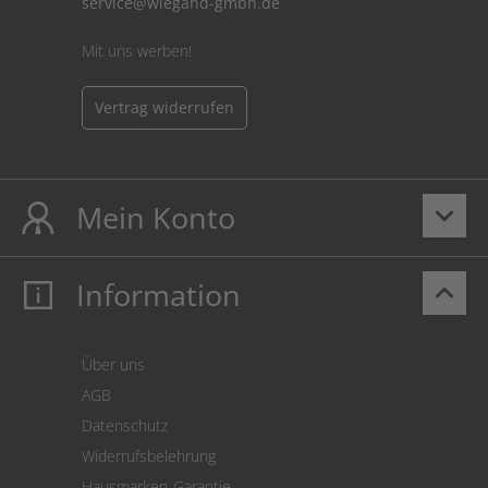
service@wiegand-gmbh.de
Mit uns werben!
Vertrag widerrufen
Mein Konto
keyboard_arrow_down
Information
keyboard_arrow_up
Mein Konto
Login
Warenkorb
Über uns
Zahlung
AGB
Versand
Datenschutz
Warenrücksendung
Widerrufsbelehrung
SEPA-Lastschrift
Hausmarken-Garantie