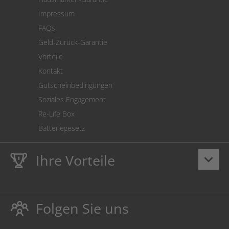
Versandkostenrechner
Impressum
Cookie Einstellungen
FAQs
Geld-Zurück-Garantie
Vorteile
Kontakt
Gutscheinbedingungen
Soziales Engagement
Re-Life Box
Batteriegesetz
Ihre Vorteile
keyboard_arrow_down
Lebenslange
Hausmarke Garantie
auf Toner und Tinte
schützt auch Ihren Drucker.
Folgen Sie uns
Umweltfreundlich dadurch Abfallvermeidung.