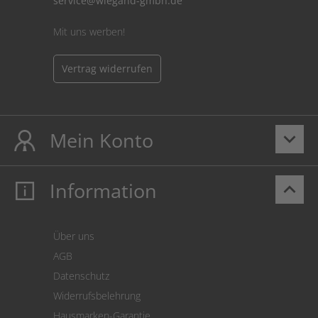
service@wiegand-gmbh.de
Mit uns werben!
Vertrag widerrufen
Mein Konto
keyboard_arrow_down
Information
keyboard_arrow_up
Mein Konto
Login
Warenkorb
Über uns
Zahlung
AGB
Versand
Datenschutz
Warenrücksendung
Widerrufsbelehrung
SEPA-Lastschrift
Hausmarken-Garantie