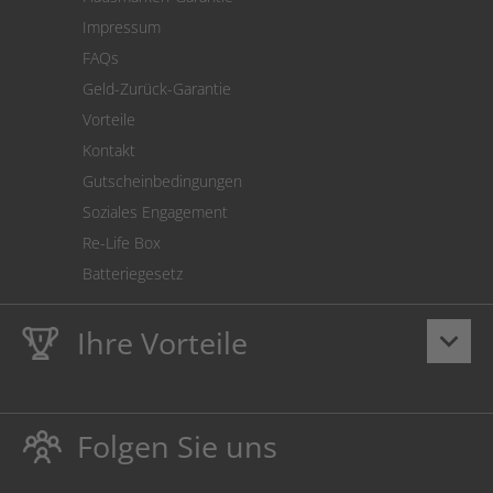
Versandkostenrechner
Impressum
Cookie Einstellungen
FAQs
Geld-Zurück-Garantie
Vorteile
Kontakt
Gutscheinbedingungen
Soziales Engagement
Re-Life Box
Batteriegesetz
Ihre Vorteile
keyboard_arrow_down
Lebenslange
Hausmarke Garantie
auf Toner und Tinte
schützt auch Ihren Drucker.
Folgen Sie uns
Umweltfreundlich dadurch Abfallvermeidung.