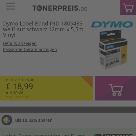
Dymo Label Band IND 1805435
weiß auf schwarz 12mm x 5,5m
Vinyl
Details anzeigen
Passende Geräte anzeigen
o. MwSt.
€ 15,96
€ 18,99
inkl. MwSt.
zzgl. Versand
Bis zu 32% sparen
Label Band kompatibel zu Dymo