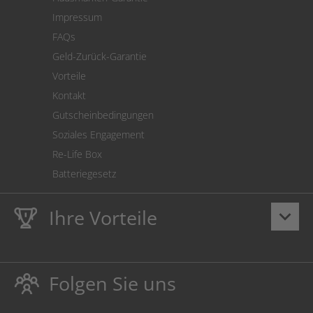
Versandkostenrechner
Impressum
Cookie Einstellungen
FAQs
Geld-Zurück-Garantie
Vorteile
Kontakt
Gutscheinbedingungen
Soziales Engagement
Re-Life Box
Batteriegesetz
Ihre Vorteile
keyboard_arrow_down
Lebenslange
Hausmarke Garantie
auf Toner und Tinte
schützt auch Ihren Drucker.
Folgen Sie uns
Umweltfreundlich dadurch Abfallvermeidung.