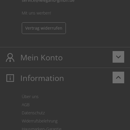
service@wiegand-gmbh.de
Mit uns werben!
Vertrag widerrufen
Mein Konto
keyboard_arrow_down
Information
keyboard_arrow_up
Mein Konto
Login
Warenkorb
Über uns
Zahlung
AGB
Versand
Datenschutz
Warenrücksendung
Widerrufsbelehrung
SEPA-Lastschrift
Hausmarken-Garantie