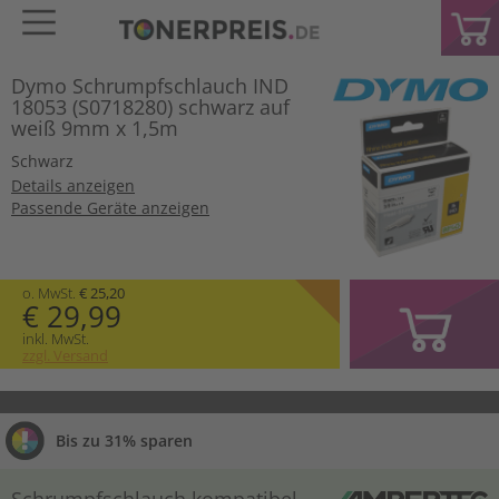
Dymo Schrumpfschlauch IND
18053 (S0718280) schwarz auf
weiß 9mm x 1,5m
Schwarz
Details anzeigen
Passende Geräte anzeigen
o. MwSt.
€ 25,20
€ 29,99
inkl. MwSt.
zzgl. Versand
Bis zu 31% sparen
Schrumpfschlauch kompatibel