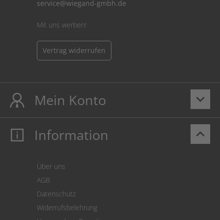
service@wiegand-gmbh.de
Mit uns werben!
Vertrag widerrufen
Mein Konto
keyboard_arrow_down
Information
keyboard_arrow_up
Mein Konto
Login
Warenkorb
Über uns
Zahlung
AGB
Versand
Datenschutz
Warenrücksendung
Widerrufsbelehrung
SEPA-Lastschrift