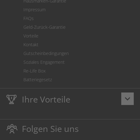
Hausmarken-Garantie
Versandkostenrechner
Impressum
Cookie Einstellungen
FAQs
Geld-Zurück-Garantie
Vorteile
Kontakt
Gutscheinbedingungen
Soziales Engagement
Re-Life Box
Batteriegesetz
Ihre Vorteile
keyboard_arrow_down
Lebenslange
Hausmarke Garantie
auf Toner und Tinte
schützt auch Ihren Drucker.
Folgen Sie uns
Umweltfreundlich dadurch Abfallvermeidung.