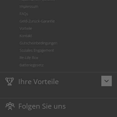
Versandkostenrechner
Impressum
Cookie Einstellungen
FAQs
Geld-Zurück-Garantie
Vorteile
Kontakt
Gutscheinbedingungen
Soziales Engagement
Re-Life Box
Batteriegesetz
Ihre Vorteile
keyboard_arrow_down
Lebenslange
Hausmarke Garantie
auf Toner und Tinte
schützt auch Ihren Drucker.
Folgen Sie uns
Umweltfreundlich dadurch Abfallvermeidung.