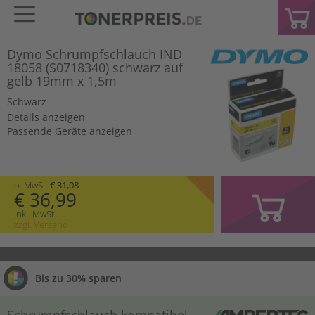
Dymo Schrumpfschlauch IND
18058 (S0718340) schwarz auf
gelb 19mm x 1,5m
Schwarz
Details anzeigen
Passende Geräte anzeigen
o. MwSt.
€ 31,08
€ 36,99
inkl. MwSt.
zzgl. Versand
Bis zu 30% sparen
Schrumpfschlauch kompatibel