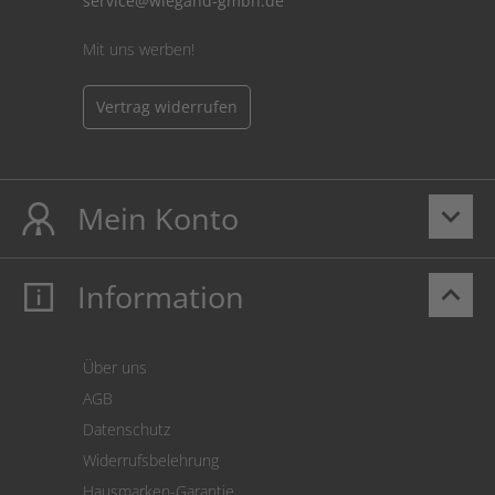
service@wiegand-gmbh.de
Mit uns werben!
Vertrag widerrufen
Mein Konto
keyboard_arrow_down
Information
keyboard_arrow_up
Mein Konto
Login
Warenkorb
Über uns
Zahlung
AGB
Versand
Datenschutz
Warenrücksendung
Widerrufsbelehrung
SEPA-Lastschrift
Hausmarken-Garantie