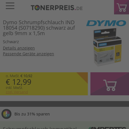
Dymo Schrumpfschlauch IND
18054 (S0718290) schwarz auf
gelb 9mm x 1,5m
Schwarz
Details anzeigen
Passende Geräte anzeigen
o. MwSt.
€ 10,92
€ 12,99
inkl. MwSt.
zzgl. Versand
Bis zu 31% sparen
Schrumpfschlauch kompatibel