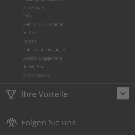
Versandkostenrechner
Impressum
Cookie Einstellungen
FAQs
Geld-Zurück-Garantie
Vorteile
Kontakt
Gutscheinbedingungen
Soziales Engagement
Re-Life Box
Batteriegesetz
Ihre Vorteile
keyboard_arrow_down
Lebenslange
Hausmarke Garantie
auf Toner und Tinte
schützt auch Ihren Drucker.
Folgen Sie uns
Umweltfreundlich dadurch Abfallvermeidung.