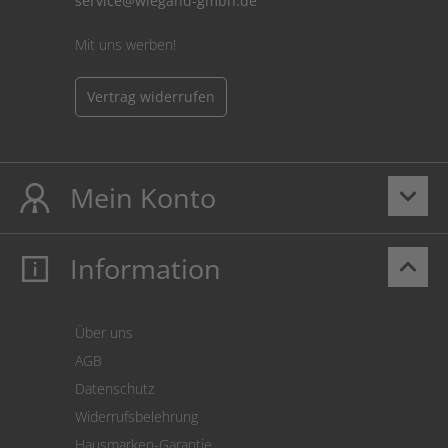
service@wiegand-gmbh.de
Mit uns werben!
Vertrag widerrufen
Mein Konto
keyboard_arrow_down
Information
keyboard_arrow_up
Mein Konto
Login
Warenkorb
Über uns
Zahlung
AGB
Versand
Datenschutz
Warenrücksendung
Widerrufsbelehrung
SEPA-Lastschrift
Hausmarken-Garantie