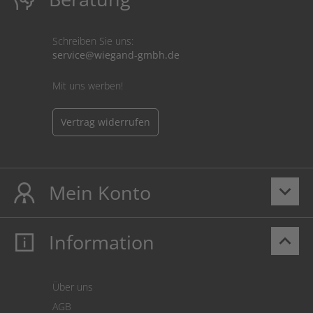
Schreiben Sie uns:
service@wiegand-gmbh.de
Mit uns werben!
Vertrag widerrufen
Mein Konto
keyboard_arrow_down
Information
keyboard_arrow_up
Mein Konto
Login
Warenkorb
Über uns
Zahlung
AGB