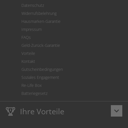
Versand
Datenschutz
Warenrücksendung
Widerrufsbelehrung
SEPA-Lastschrift
Hausmarken-Garantie
Versandkostenrechner
Impressum
Cookie Einstellungen
FAQs
Geld-Zurück-Garantie
Vorteile
Kontakt
Gutscheinbedingungen
Soziales Engagement
Re-Life Box
Batteriegesetz
Ihre Vorteile
keyboard_arrow_down