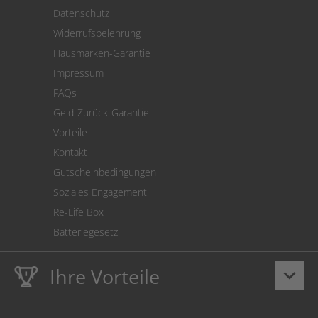
Versand
Datenschutz
Warenrücksendung
Widerrufsbelehrung
SEPA-Lastschrift
Hausmarken-Garantie
Versandkostenrechner
Impressum
Cookie Einstellungen
FAQs
Geld-Zurück-Garantie
Vorteile
Kontakt
Gutscheinbedingungen
Soziales Engagement
Re-Life Box
Batteriegesetz
Ihre Vorteile
keyboard_arrow_down