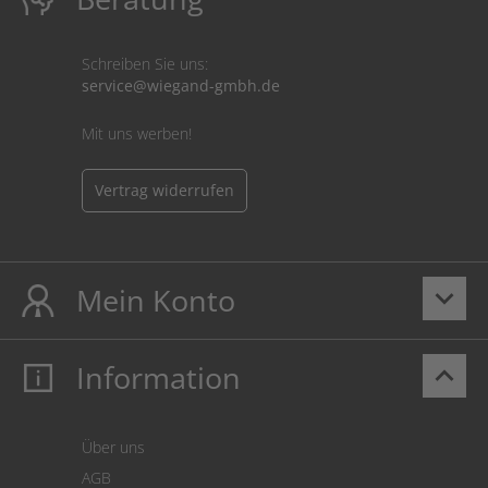
Schreiben Sie uns:
service@wiegand-gmbh.de
Mit uns werben!
Vertrag widerrufen
Mein Konto
keyboard_arrow_down
Information
keyboard_arrow_up
Mein Konto
Login
Warenkorb
Über uns
Zahlung
AGB