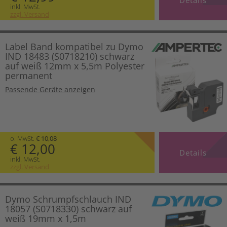
inkl. MwSt.
zzgl. Versand
Label Band kompatibel zu Dymo
IND 18483 (S0718210) schwarz
auf weiß 12mm x 5,5m Polyester
permanent
Passende Geräte anzeigen
o. MwSt.
€ 10,08
€ 12,00
Details
inkl. MwSt.
zzgl. Versand
Dymo Schrumpfschlauch IND
18057 (S0718330) schwarz auf
weiß 19mm x 1,5m