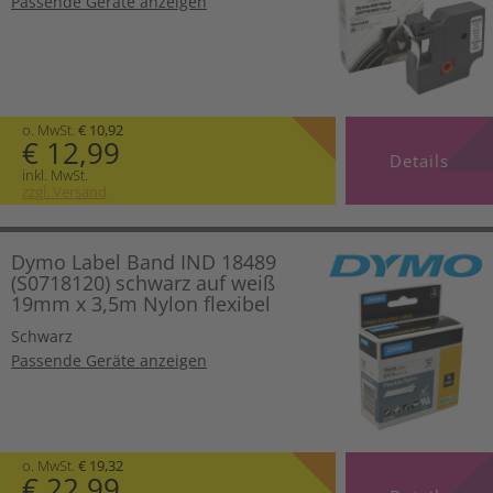
Passende Geräte anzeigen
o. MwSt.
€ 10,92
€ 12,99
Details
inkl. MwSt.
zzgl. Versand
Dymo Label Band IND 18489
(S0718120) schwarz auf weiß
19mm x 3,5m Nylon flexibel
Schwarz
Passende Geräte anzeigen
o. MwSt.
€ 19,32
€ 22,99