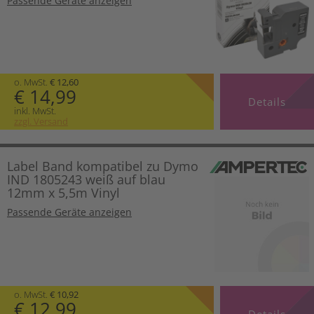
Passende Geräte anzeigen
o. MwSt.
€ 12,60
€ 14,99
Details
inkl. MwSt.
zzgl. Versand
Label Band kompatibel zu Dymo
IND 1805243 weiß auf blau
12mm x 5,5m Vinyl
Passende Geräte anzeigen
o. MwSt.
€ 10,92
€ 12,99
Details