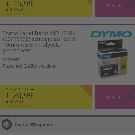
€ 15,99
Details
inkl. MwSt.
zzgl. Versand
Dymo Label Band IND 18484
(S0718220) schwarz auf weiß
19mm x 5,5m Polyester
permanent
Schwarz
Passende Geräte anzeigen
o. MwSt.
€ 17,64
€ 20,99
Details
inkl. MwSt.
zzgl. Versand
Bis zu 29% sparen