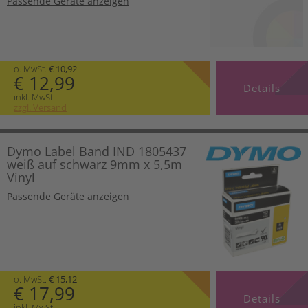
Passende Geräte anzeigen
o. MwSt.
€ 10,92
€ 12,99
Details
inkl. MwSt.
zzgl. Versand
Dymo Label Band IND 1805437
weiß auf schwarz 9mm x 5,5m
Vinyl
Passende Geräte anzeigen
o. MwSt.
€ 15,12
€ 17,99
Details
inkl. MwSt.