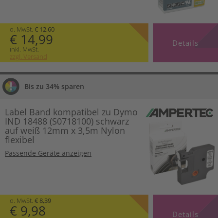
o. MwSt.
€ 12,60
€ 14,99
Details
inkl. MwSt.
zzgl. Versand
Bis zu 34% sparen
Label Band kompatibel zu Dymo
IND 18488 (S0718100) schwarz
auf weiß 12mm x 3,5m Nylon
flexibel
Passende Geräte anzeigen
o. MwSt.
€ 8,39
€ 9,98
Details