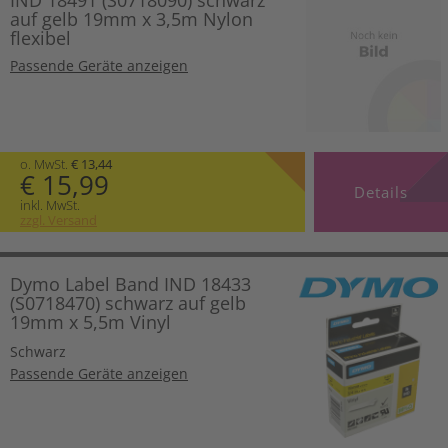
IND 18491 (S0718090) schwarz
auf gelb 19mm x 3,5m Nylon
flexibel
Passende Geräte anzeigen
o. MwSt.
€ 13,44
€ 15,99
Details
inkl. MwSt.
zzgl. Versand
Dymo Label Band IND 18433
(S0718470) schwarz auf gelb
19mm x 5,5m Vinyl
Schwarz
Passende Geräte anzeigen