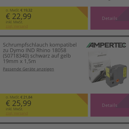
o. MwSt.
€ 19,32
€ 22,99
Details
inkl. MwSt.
zzgl. Versand
Schrumpfschlauch kompatibel
zu Dymo IND Rhino 18058
(S0718340) schwarz auf gelb
19mm x 1,5m
Passende Geräte anzeigen
o. MwSt.
€ 21,84
€ 25,99
Details
inkl. MwSt.
zzgl. Versand