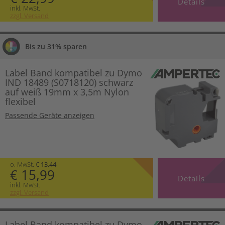
Details
inkl. MwSt.
zzgl. Versand
Bis zu 31% sparen
Label Band kompatibel zu Dymo
IND 18489 (S0718120) schwarz
auf weiß 19mm x 3,5m Nylon
flexibel
Passende Geräte anzeigen
o. MwSt.
€ 13,44
€ 15,99
Details
inkl. MwSt.
zzgl. Versand
Label Band kompatibel zu Dymo