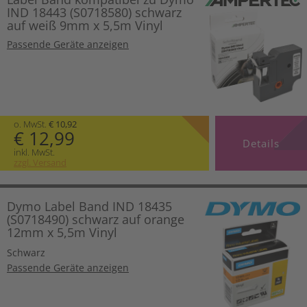
IND 18443 (S0718580) schwarz
auf weiß 9mm x 5,5m Vinyl
Passende Geräte anzeigen
o. MwSt.
€ 10,92
€ 12,99
Details
inkl. MwSt.
zzgl. Versand
Dymo Label Band IND 18435
(S0718490) schwarz auf orange
12mm x 5,5m Vinyl
Schwarz
Passende Geräte anzeigen