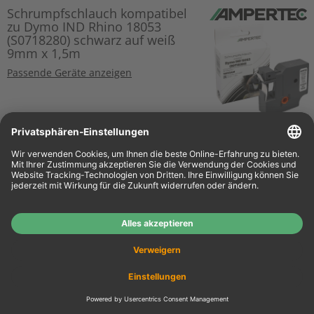
Schrumpfschlauch kompatibel
zu Dymo IND Rhino 18053
(S0718280) schwarz auf weiß
9mm x 1,5m
Passende Geräte anzeigen
o. MwSt.
€ 17,64
€ 20,99
Details
inkl. MwSt.
zzgl. Versand
Dymo Label Band IND 18483
(S0718210) schwarz auf weiß
12mm x 5,5m Polyester
permanent
Schwarz
Passende Geräte anzeigen