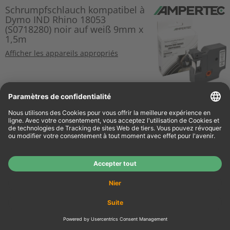
Schrumpfschlauch kompatibel à
Dymo IND Rhino 18053
(S0718280) noir auf weiß 9mm x
1,5m
Afficher les appareils appropriés
H.T.
€ 17,64
€ 20,99
Détails
T.T.C
+ Frais d’expédition
Dymo Label bande IND 18483
(S0718210) noir auf weiß 12mm
x 5,5m Polyester permanent
Schwarz
Afficher les appareils appropriés