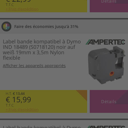
Détails
T.T.C
+ Frais d’expédition
Faire des économies jusqu’à 31%
Label bande kompatibel à Dymo
IND 18489 (S0718120) noir auf
weiß 19mm x 3,5m Nylon
flexible
Afficher les appareils appropriés
H.T.
€ 13,44
€ 15,99
Détails
T.T.C
+ Frais d’expédition
Label bande kompatibel à Dymo