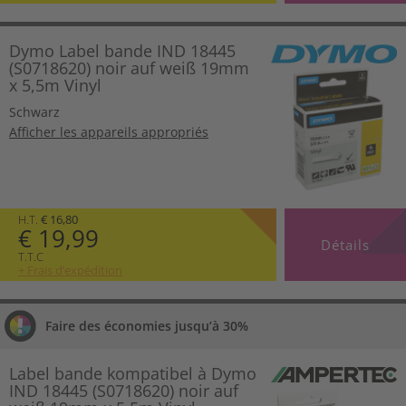
Dymo Label bande IND 18445
(S0718620) noir auf weiß 19mm
x 5,5m Vinyl
Schwarz
Afficher les appareils appropriés
H.T.
€ 16,80
€ 19,99
Détails
T.T.C
+ Frais d’expédition
Faire des économies jusqu’à 30%
Label bande kompatibel à Dymo
IND 18445 (S0718620) noir auf