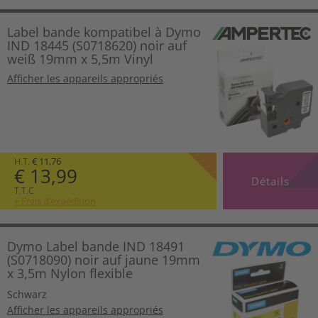
Label bande kompatibel à Dymo
IND 18445 (S0718620) noir auf
weiß 19mm x 5,5m Vinyl
Afficher les appareils appropriés
H.T.
€ 11,76
€ 13,99
Détails
T.T.C
+ Frais d’expédition
Dymo Label bande IND 18491
(S0718090) noir auf jaune 19mm
x 3,5m Nylon flexible
Schwarz
Afficher les appareils appropriés