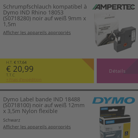
Schrumpfschlauch kompatibel à
Dymo IND Rhino 18053
(S0718280) noir auf weiß 9mm x
1,5m
Afficher les appareils appropriés
H.T.
€ 17,64
€ 20,99
Détails
T.T.C
+ Frais d’expédition
Dymo Label bande IND 18488
(S0718100) noir auf weiß 12mm
x 3,5m Nylon flexible
Schwarz
Afficher les appareils appropriés