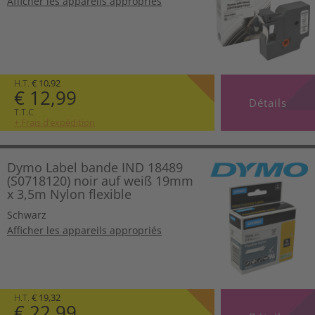
Afficher les appareils appropriés
H.T.
€ 10,92
€ 12,99
Détails
T.T.C
+ Frais d’expédition
Dymo Label bande IND 18489
(S0718120) noir auf weiß 19mm
x 3,5m Nylon flexible
Schwarz
Afficher les appareils appropriés
H.T.
€ 19,32
€ 22,99