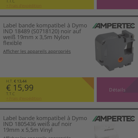
T.T.C
+ Frais d’expédition
Label bande kompatibel à Dymo
IND 18489 (S0718120) noir auf
weiß 19mm x 3,5m Nylon
flexible
Afficher les appareils appropriés
H.T.
€ 13,44
€ 15,99
Détails
T.T.C
+ Frais d’expédition
Label bande kompatibel à Dymo
IND 1805436 weiß auf noir
19mm x 5,5m Vinyl