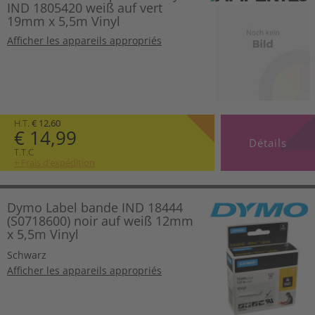
IND 1805420 weiß auf vert
19mm x 5,5m Vinyl
Afficher les appareils appropriés
H.T.
€ 12,60
€ 14,99
Détails
T.T.C
+ Frais d’expédition
Dymo Label bande IND 18444
(S0718600) noir auf weiß 12mm
x 5,5m Vinyl
Schwarz
Afficher les appareils appropriés