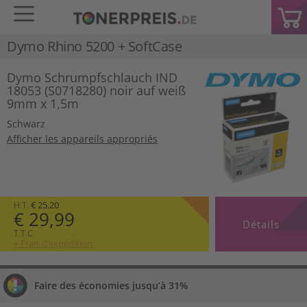
Dymo Rhino 5200 + SoftCase
Dymo Schrumpfschlauch IND
18053 (S0718280) noir auf weiß
9mm x 1,5m
Schwarz
Afficher les appareils appropriés
H.T.
€ 25,20
€ 29,99
Détails
T.T.C
+ Frais d’expédition
Faire des économies jusqu’à 31%