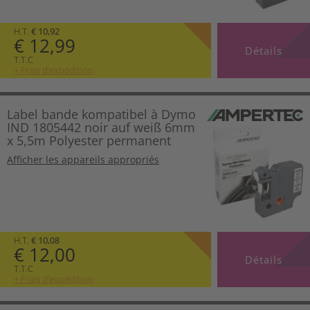
H.T.
€ 10,92
€ 12,99
Détails
T.T.C
+ Frais d’expédition
Label bande kompatibel à Dymo
IND 1805442 noir auf weiß 6mm
x 5,5m Polyester permanent
Afficher les appareils appropriés
H.T.
€ 10,08
€ 12,00
Détails
T.T.C
+ Frais d’expédition