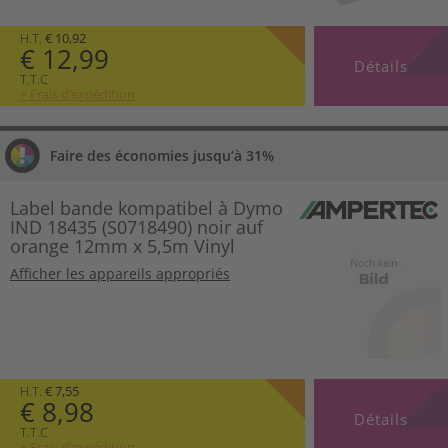
H.T.
€ 10,92
€ 12,99
Détails
T.T.C
+ Frais d’expédition
Faire des économies jusqu’à 31%
Label bande kompatibel à Dymo
IND 18435 (S0718490) noir auf
orange 12mm x 5,5m Vinyl
Afficher les appareils appropriés
H.T.
€ 7,55
€ 8,98
Détails
T.T.C
+ Frais d’expédition