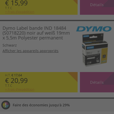
€ 15,99
Détails
T.T.C
+ Frais d’expédition
Dymo Label bande IND 18484
(S0718220) noir auf weiß 19mm
x 5,5m Polyester permanent
Schwarz
Afficher les appareils appropriés
H.T.
€ 17,64
€ 20,99
Détails
T.T.C
+ Frais d’expédition
Faire des économies jusqu’à 29%