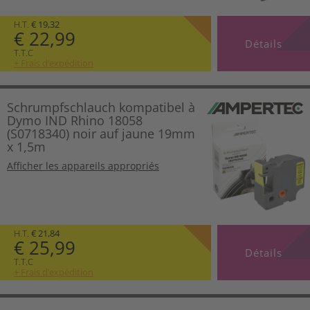
H.T.
€ 19,32
€ 22,99
Détails
T.T.C
+ Frais d’expédition
Schrumpfschlauch kompatibel à
Dymo IND Rhino 18058
(S0718340) noir auf jaune 19mm
x 1,5m
Afficher les appareils appropriés
H.T.
€ 21,84
€ 25,99
Détails
T.T.C
+ Frais d’expédition