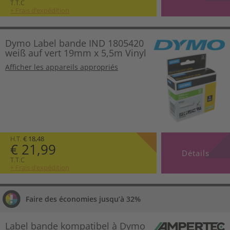
T.T.C
+ Frais d’expédition
Dymo Label bande IND 1805420
weiß auf vert 19mm x 5,5m Vinyl
Afficher les appareils appropriés
H.T.
€ 18,48
€ 21,99
Détails
T.T.C
+ Frais d’expédition
Faire des économies jusqu’à 32%
Label bande kompatibel à Dymo