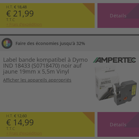
H.T.
€ 18,48
€ 21,99
Détails
T.T.C
+ Frais d’expédition
Faire des économies jusqu’à 32%
Label bande kompatibel à Dymo
IND 18433 (S0718470) noir auf
jaune 19mm x 5,5m Vinyl
Afficher les appareils appropriés
H.T.
€ 12,60
€ 14,99
Détails
T.T.C
+ Frais d’expédition