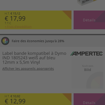
H.T.
€ 15,12
€ 17,99
Détails
T.T.C
+ Frais d’expédition
Faire des économies jusqu’à 28%
Label bande kompatibel à Dymo
IND 1805243 weiß auf bleu
12mm x 5,5m Vinyl
Afficher les appareils appropriés
H.T.
€ 10,92
€ 12,99
Détails