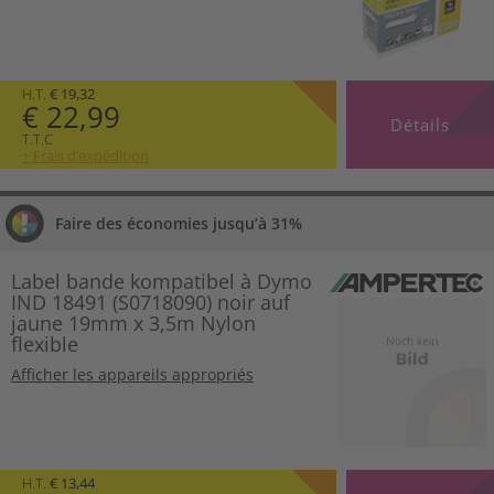
H.T.
€ 19,32
€ 22,99
Détails
T.T.C
+ Frais d’expédition
Faire des économies jusqu’à 31%
Label bande kompatibel à Dymo
IND 18491 (S0718090) noir auf
jaune 19mm x 3,5m Nylon
flexible
Afficher les appareils appropriés
H.T.
€ 13,44