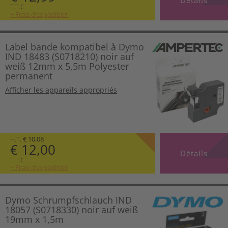
T.T.C
+ Frais d’expédition
Label bande kompatibel à Dymo
IND 18483 (S0718210) noir auf
weiß 12mm x 5,5m Polyester
permanent
Afficher les appareils appropriés
H.T.
€ 10,08
€ 12,00
Détails
T.T.C
+ Frais d’expédition
Dymo Schrumpfschlauch IND
18057 (S0718330) noir auf weiß
19mm x 1,5m