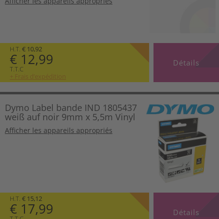
Afficher les appareils appropriés
H.T.
€ 10,92
€ 12,99
Détails
T.T.C
+ Frais d’expédition
Dymo Label bande IND 1805437
weiß auf noir 9mm x 5,5m Vinyl
Afficher les appareils appropriés
H.T.
€ 15,12
€ 17,99
Détails
T.T.C