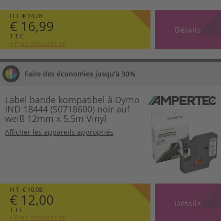
H.T.
€ 14,28
€ 16,99
Détails
T.T.C
+ Frais d’expédition
Faire des économies jusqu’à 30%
Label bande kompatibel à Dymo
IND 18444 (S0718600) noir auf
weiß 12mm x 5,5m Vinyl
Afficher les appareils appropriés
H.T.
€ 10,08
€ 12,00
Détails
T.T.C
+ Frais d’expédition