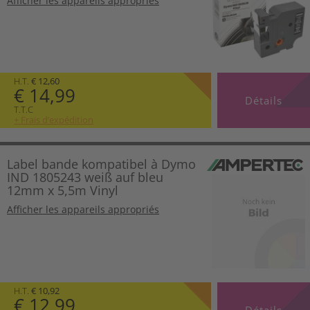
Afficher les appareils appropriés
H.T.
€ 12,60
€ 14,99
Détails
T.T.C
+ Frais d’expédition
Label bande kompatibel à Dymo
IND 1805243 weiß auf bleu
12mm x 5,5m Vinyl
Afficher les appareils appropriés
H.T.
€ 10,92
€ 12,99
Détails