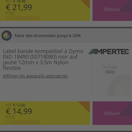
H.T.
€ 18,48
€ 21,99
Détails
T.T.C
+ Frais d’expédition
Faire des économies jusqu’à 32%
Label bande kompatibel à Dymo
IND 18490 (S0718080) noir auf
jaune 12mm x 3,5m Nylon
flexible
Afficher les appareils appropriés
H.T.
€ 12,60
€ 14,99
Détails
T.T.C
+ Frais d’expédition