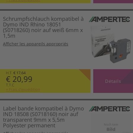
Schrumpfschlauch kompatibel à
Dymo IND Rhino 18051
(S0718260) noir auf weiß 6mm x
1,5m
Afficher les appareils appropriés
H.T.
€ 17,64
€ 20,99
Détails
T.T.C
+ Frais d’expédition
Label bande kompatibel à Dymo
IND 18508 (S0718160) noir auf
transparent 9mm x 5,5m
Polyester permanent