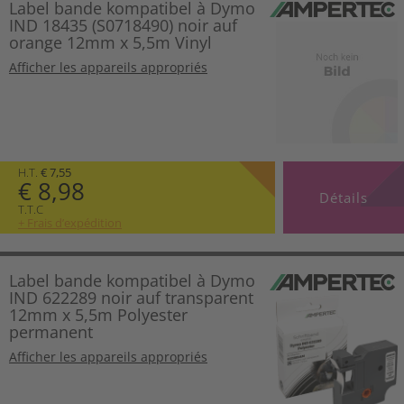
Label bande kompatibel à Dymo
IND 18435 (S0718490) noir auf
orange 12mm x 5,5m Vinyl
Afficher les appareils appropriés
H.T.
€ 7,55
€ 8,98
Détails
T.T.C
+ Frais d’expédition
Label bande kompatibel à Dymo
IND 622289 noir auf transparent
12mm x 5,5m Polyester
permanent
Afficher les appareils appropriés