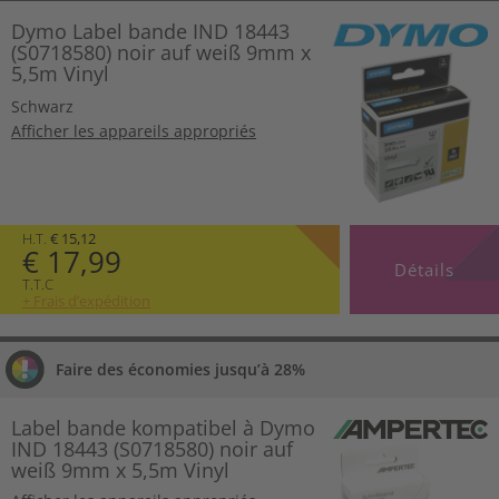
Dymo Label bande IND 18443
(S0718580) noir auf weiß 9mm x
5,5m Vinyl
Schwarz
Afficher les appareils appropriés
H.T.
€ 15,12
€ 17,99
Détails
T.T.C
+ Frais d’expédition
Faire des économies jusqu’à 28%
Label bande kompatibel à Dymo
IND 18443 (S0718580) noir auf
weiß 9mm x 5,5m Vinyl