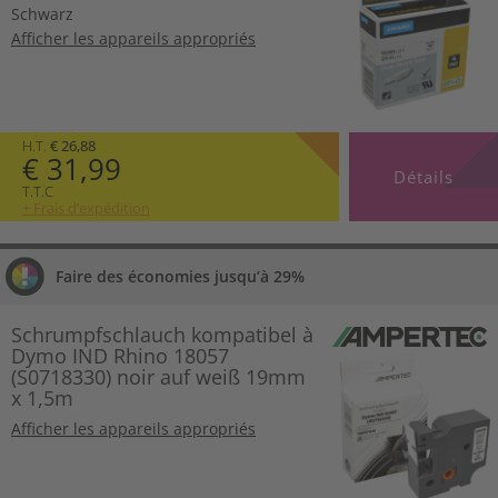
Schwarz
Afficher les appareils appropriés
H.T.
€ 26,88
€ 31,99
Détails
T.T.C
+ Frais d’expédition
Faire des économies jusqu’à 29%
Schrumpfschlauch kompatibel à
Dymo IND Rhino 18057
(S0718330) noir auf weiß 19mm
x 1,5m
Afficher les appareils appropriés