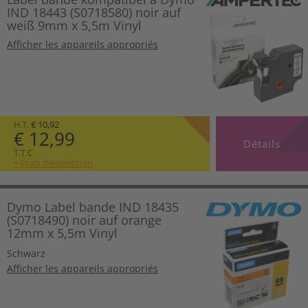
IND 18443 (S0718580) noir auf
weiß 9mm x 5,5m Vinyl
Afficher les appareils appropriés
H.T.
€ 10,92
€ 12,99
Détails
T.T.C
+ Frais d’expédition
Dymo Label bande IND 18435
(S0718490) noir auf orange
12mm x 5,5m Vinyl
Schwarz
Afficher les appareils appropriés