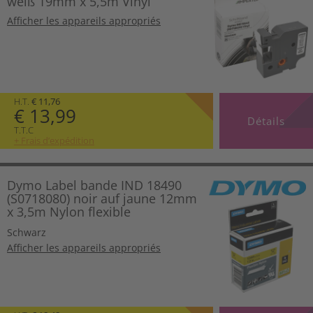
weiß 19mm x 5,5m Vinyl
Afficher les appareils appropriés
H.T.
€ 11,76
€ 13,99
Détails
T.T.C
+ Frais d’expédition
Dymo Label bande IND 18490
(S0718080) noir auf jaune 12mm
x 3,5m Nylon flexible
Schwarz
Afficher les appareils appropriés