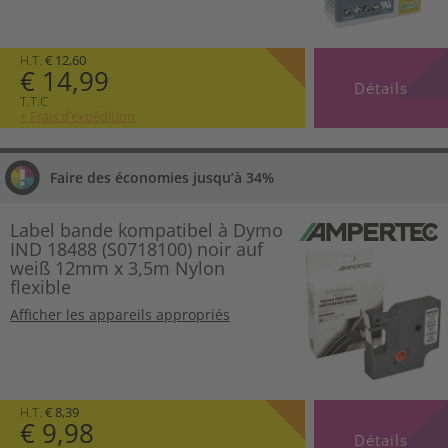
H.T.
€ 12,60
€ 14,99
Détails
T.T.C
+ Frais d’expédition
Faire des économies jusqu’à 34%
Label bande kompatibel à Dymo
IND 18488 (S0718100) noir auf
weiß 12mm x 3,5m Nylon
flexible
Afficher les appareils appropriés
H.T.
€ 8,39
€ 9,98
Détails