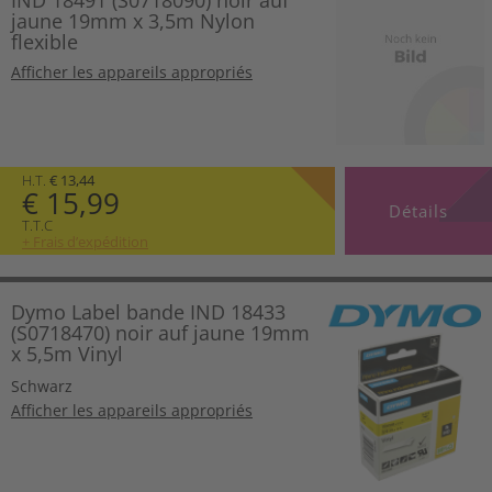
IND 18491 (S0718090) noir auf
jaune 19mm x 3,5m Nylon
flexible
Afficher les appareils appropriés
H.T.
€ 13,44
€ 15,99
Détails
T.T.C
+ Frais d’expédition
Dymo Label bande IND 18433
(S0718470) noir auf jaune 19mm
x 5,5m Vinyl
Schwarz
Afficher les appareils appropriés